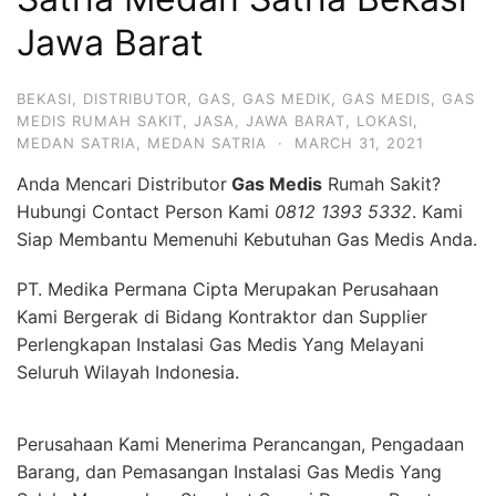
Jawa Barat
BEKASI
,
DISTRIBUTOR
,
GAS
,
GAS MEDIK
,
GAS MEDIS
,
GAS
MEDIS RUMAH SAKIT
,
JASA
,
JAWA BARAT
,
LOKASI
,
MEDAN SATRIA
,
MEDAN SATRIA
·
MARCH 31, 2021
Anda Mencari Distributor
Gas Medis
Rumah Sakit?
Hubungi Contact Person Kami
0812 1393 5332
. Kami
Siap Membantu Memenuhi Kebutuhan Gas Medis Anda.
PT. Medika Permana Cipta Merupakan Perusahaan
Kami Bergerak di Bidang Kontraktor dan Supplier
Perlengkapan Instalasi Gas Medis Yang Melayani
Seluruh Wilayah Indonesia.
Perusahaan Kami Menerima Perancangan, Pengadaan
Barang, dan Pemasangan Instalasi Gas Medis Yang