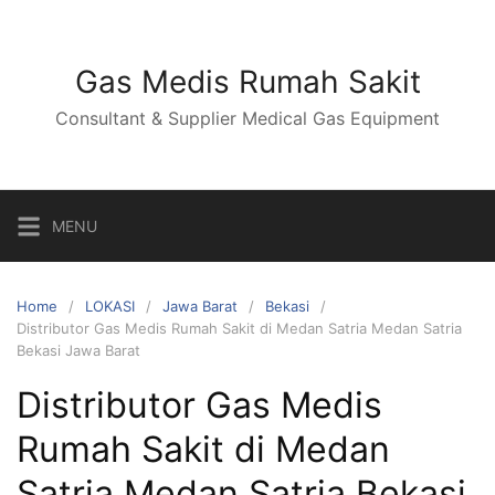
Skip
to
content
Gas Medis Rumah Sakit
Consultant & Supplier Medical Gas Equipment
MENU
Home
LOKASI
Jawa Barat
Bekasi
Distributor Gas Medis Rumah Sakit di Medan Satria Medan Satria
Bekasi Jawa Barat
Distributor Gas Medis
Rumah Sakit di Medan
Satria Medan Satria Bekasi