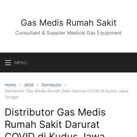
Skip
to
content
Gas Medis Rumah Sakit
Consultant & Supplier Medical Gas Equipment
MENU
Home
JASA
Distributor
Distributor Gas Medis Rumah Sakit Darurat COVID di Kudus Jawa
Tengah
Distributor Gas Medis
Rumah Sakit Darurat
COVID di Kudus Jawa