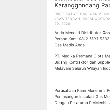
Karanggondang Pa
DISTRIBUTOR
,
GAS
,
GAS MEDIK
JAWA TENGAH
,
KARANGGOND
29, 2020
Anda Mencari Distributor
Gas
Person Kami
0812 1393 5332
Gas Medis Anda.
PT. Medika Permana Cipta Me
Bidang Kontraktor dan Suppli
Melayani Seluruh Wilayah Ind
Perusahaan Kami Menerima P
Pemasangan Instalasi Gas Me
Dengan Peraturan PerMenKes