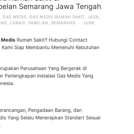
belan Semarang Jawa Tengah
,
GAS MEDIS
,
GAS MEDIS RUMAH SAKIT
,
JASA
,
ANG
,
LOKASI
,
PABELAN
,
SEMARANG
·
JUNE
 Medis
Rumah Sakit? Hubungi Contact
. Kami Siap Membantu Memenuhi Kebutuhan
rupakan Perusahaan Yang Bergerak di
er Perlengkapan Instalasi Gas Medis Yang
onesia.
erancangan, Pengadaan Barang, dan
dis Yang Selalu Menerapkan Standart Sesuai
.