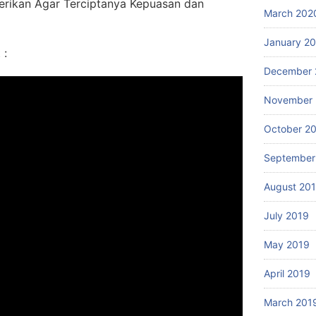
erikan Agar Terciptanya Kepuasan dan
March 202
January 2
 :
December 
November 
October 2
September
August 20
July 2019
May 2019
April 2019
March 201