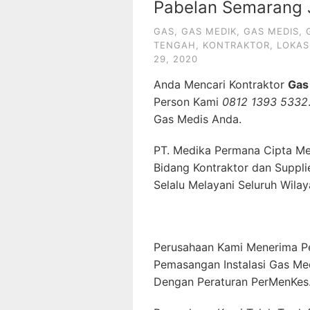
Pabelan Semarang
GAS
,
GAS MEDIK
,
GAS MEDIS
,
TENGAH
,
KONTRAKTOR
,
LOKAS
29, 2020
Anda Mencari Kontraktor
Gas
Person Kami
0812 1393 5332
Gas Medis Anda.
PT. Medika Permana Cipta Me
Bidang Kontraktor dan Suppli
Selalu Melayani Seluruh Wilay
Perusahaan Kami Menerima P
Pemasangan Instalasi Gas Me
Dengan Peraturan PerMenKes