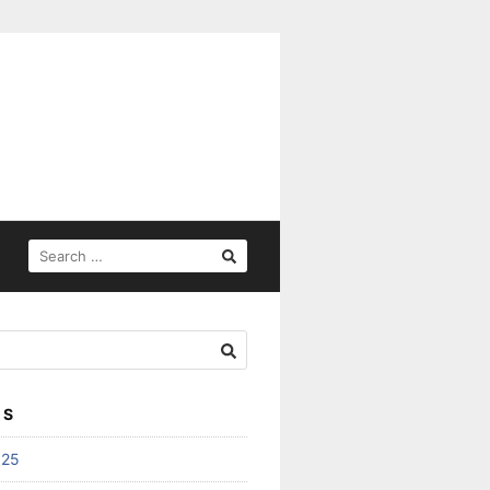
SEARCH
FOR:
ES
025