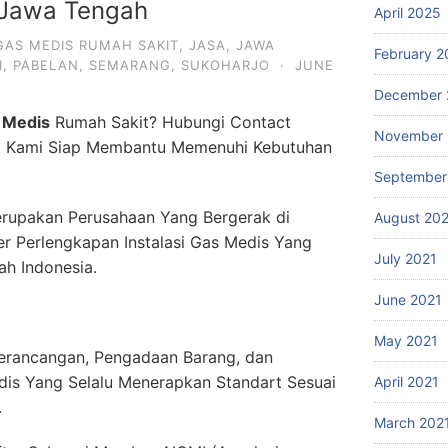
 Jawa Tengah
April 2025
GAS MEDIS RUMAH SAKIT
,
JASA
,
JAWA
February 2
I
,
PABELAN
,
SEMARANG
,
SUKOHARJO
·
JUNE
December 
 Medis
Rumah Sakit? Hubungi Contact
November 
. Kami Siap Membantu Memenuhi Kebutuhan
September
rupakan Perusahaan Yang Bergerak di
August 20
er Perlengkapan Instalasi Gas Medis Yang
July 2021
ah Indonesia.
June 2021
May 2021
erancangan, Pengadaan Barang, dan
dis Yang Selalu Menerapkan Standart Sesuai
April 2021
.
March 202