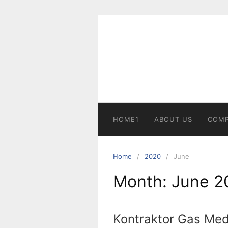
Skip
to
content
HOME1
ABOUT US
COMP
Home
2020
June
Month:
June 2
Kontraktor Gas Med