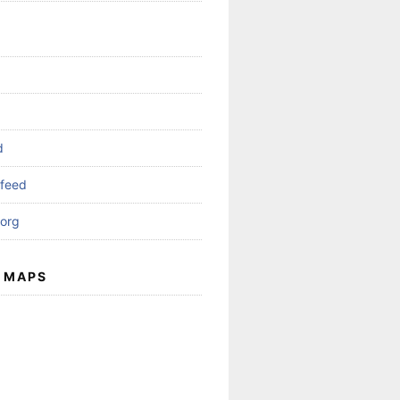
d
feed
org
 MAPS