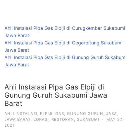
Ahli Instalasi Pipa Gas Elpiji di
Gunung Guruh Sukabumi Jawa
Barat
AHLI INSTALASI
,
ELPIJI
,
GAS
,
GUNUNG GURUH
,
JASA
,
JAWA BARAT
,
LOKASI
,
RESTORAN
,
SUKABUMI
·
MAY 27,
2021
Anda Mencari Ahli Instalasi
Gas Elpiji (LPG)
? Hubungi
Contact Person Kami
0812 1393 5332
. Profesional dan
Terpercaya.
Instalasi Gas LPG Pada Restoran Membutuhkan 2-10
Tabung Gas LPG, Oleh Karena Itu Sentral Tabung Gas
LPG Harus di Letakkan Terpisah Dengan Ruangan
Lainnya Untuk Meminimalisir Resiko Kecelakaan Dalam
Bekerja.