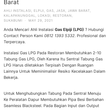
Barat
AHLI INSTALASI
,
ELPIJI
,
GAS
,
JASA
,
JAWA BARAT
,
KALAPANUNGGAL
,
LOKASI
,
RESTORAN
,
SUKABUMI
·
MAY 29, 2021
Anda Mencari Ahli Instalasi
Gas Elpiji (LPG)
? Hubungi
Contact Person Kami
0812 1393 5332
. Profesional dan
Terpercaya.
Instalasi Gas LPG Pada Restoran Membutuhkan 2-10
Tabung Gas LPG, Oleh Karena Itu Sentral Tabung Gas
LPG Harus diletakkan Terpisah Dengan Ruangan
Lainnya Untuk Meminimalisir Resiko Kecelakaan Dalam
Bekerja.
Untuk Menghubungkan Tabung Pada Sentral Menuju
Ke Peralatan Dapur Membutuhkan Pipa Besi Berbahan
Seamless Blacksteel. Pada Bagian Input dan Output