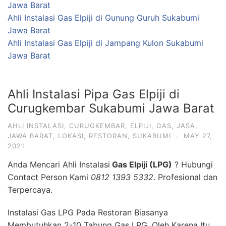
JAWA BARAT
,
LOKASI
,
RESTORAN
,
SUKABUMI
·
MAY 27,
2021
Anda Mencari Ahli Instalasi
Gas Elpiji (LPG)
? Hubungi
Contact Person Kami
0812 1393 5332
. Profesional dan
Terpercaya.
Instalasi Gas LPG Pada Restoran Biasanya
Membutuhkan 2-10 Tabung Gas LPG, Oleh Karena Itu
Sentral Tabung Gas LPG Harus di Letakkan Terpisah
Dengan Ruangan lainnya Untuk Meminimalisir Resiko
Kecelakaan Dalam Bekerja.