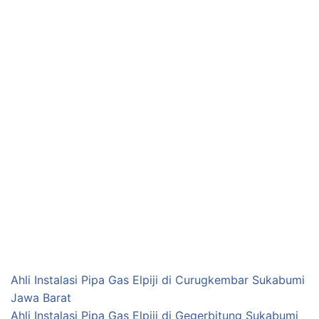
Ahli Instalasi Pipa Gas Elpiji di Curugkembar Sukabumi
Jawa Barat
Ahli Instalasi Pipa Gas Elpiji di Gegerbitung Sukabumi
Jawa Barat
Ahli Instalasi Pipa Gas Elpiji di Jampang Kulon
Sukabumi Jawa Barat
Ahli Instalasi Pipa Gas Elpiji di
Gegerbitung Sukabumi Jawa Barat
AHLI INSTALASI
,
ELPIJI
,
GAS
,
GEGERBITUNG
,
JASA
,
JAWA
BARAT
,
LOKASI
,
RESTORAN
,
SUKABUMI
·
MAY 27, 2021