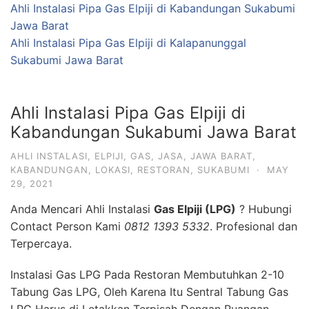
Ahli Instalasi Pipa Gas Elpiji di Kabandungan Sukabumi
Jawa Barat
Ahli Instalasi Pipa Gas Elpiji di Kalapanunggal
Sukabumi Jawa Barat
Ahli Instalasi Pipa Gas Elpiji di
Kabandungan Sukabumi Jawa Barat
AHLI INSTALASI
,
ELPIJI
,
GAS
,
JASA
,
JAWA BARAT
,
KABANDUNGAN
,
LOKASI
,
RESTORAN
,
SUKABUMI
·
MAY
29, 2021
Anda Mencari Ahli Instalasi
Gas Elpiji (LPG)
? Hubungi
Contact Person Kami
0812 1393 5332
. Profesional dan
Terpercaya.
Instalasi Gas LPG Pada Restoran Membutuhkan 2-10
Tabung Gas LPG, Oleh Karena Itu Sentral Tabung Gas