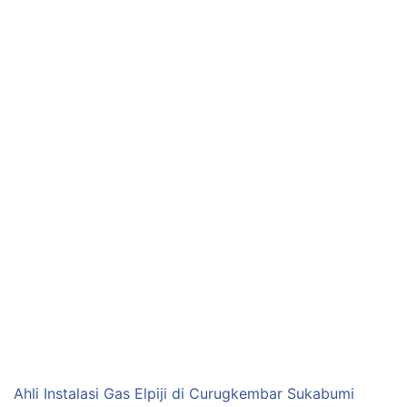
Ahli Instalasi Gas Elpiji di Curugkembar Sukabumi
Jawa Barat
Ahli Instalasi Gas Elpiji di Gunung Guruh Sukabumi
Jawa Barat
Ahli Instalasi Gas Elpiji di Jampang Kulon Sukabumi
Jawa Barat
Ahli Instalasi Pipa Gas Elpiji di
Curugkembar Sukabumi Jawa Barat
AHLI INSTALASI
,
CURUGKEMBAR
,
ELPIJI
,
GAS
,
JASA
,