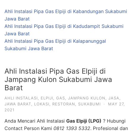
Jampang Kulon Sukabumi Jawa
Barat
AHLI INSTALASI
,
ELPIJI
,
GAS
,
JAMPANG KULON
,
JASA
,
JAWA BARAT
,
LOKASI
,
RESTORAN
,
SUKABUMI
·
MAY 27,
2021
Anda Mencari Ahli Instalasi
Gas Elpiji (LPG)
? Hubungi
Contact Person Kami
0812 1393 5332
. Profesional dan
Terpercaya.
Ahli Instalasi Gas LPG Pada Restoran Membutuhkan 2-
10 Tabung Gas LPG, Oleh Karena Itu Sentral Tabung
Gas LPG Harus di Letakkan Terpisah Dengan Ruangan
Lainnya Untuk Meminimalisir Resiko Kecelakaan Dalam
Bekerja.