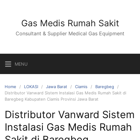
Skip
to
content
Gas Medis Rumah Sakit
Consultant & Supplier Medical Gas Equipment
MENU
Home
LOKASI
Jawa Barat
Ciamis
Baregbeg
Distributor Vanward Sistem Instalasi Gas Medis Rumah Sakit di
Baregbeg Kabupaten Ciamis Provinsi Jawa Barat
Distributor Vanward Sistem
Instalasi Gas Medis Rumah
Sakit di Baregbeg