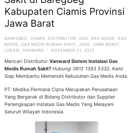
Kabupaten Ciamis Provinsi
Jawa Barat
BAREGBEG
,
CIAMIS
,
DISTRIBUTOR
,
GAS
,
GAS MEDIK
,
GAS
MEDIS
,
GAS MEDIS RUMAH SAKIT
,
JASA
,
JAWA BARAT
,
LOKASI
,
VANWARD
·
NOVEMBER 21, 2022
Mencari Distributor
Vanward Sistem Instalasi Gas
Medis Rumah Sakit?
Hubungi
0812 1393 5332.
Kami
Siap Membantu Memenuhi Kebutuhan Gas Medis Anda.
PT. Medika Permana Cipta Merupakan Perusahaan
Yang Bergerak di Bidang Distributor dan Supplier
Perlengkapan Instalasi Gas Medis Yang Melayani
Seluruh Wilayah Indonesia.