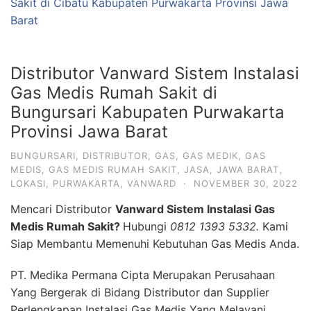
Sakit di Cibatu Kabupaten Purwakarta Provinsi Jawa
Barat
Distributor Vanward Sistem Instalasi
Gas Medis Rumah Sakit di
Bungursari Kabupaten Purwakarta
Provinsi Jawa Barat
BUNGURSARI
,
DISTRIBUTOR
,
GAS
,
GAS MEDIK
,
GAS
MEDIS
,
GAS MEDIS RUMAH SAKIT
,
JASA
,
JAWA BARAT
,
LOKASI
,
PURWAKARTA
,
VANWARD
·
NOVEMBER 30, 2022
Mencari Distributor
Vanward Sistem Instalasi Gas
Medis Rumah Sakit?
Hubungi
0812 1393 5332.
Kami
Siap Membantu Memenuhi Kebutuhan Gas Medis Anda.
PT. Medika Permana Cipta Merupakan Perusahaan
Yang Bergerak di Bidang Distributor dan Supplier
Perlengkapan Instalasi Gas Medis Yang Melayani