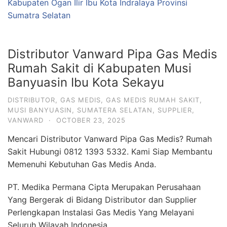
Kabupaten Ogan Ilir Ibu Kota Indralaya Provinsi
Sumatra Selatan
Distributor Vanward Pipa Gas Medis
Rumah Sakit di Kabupaten Musi
Banyuasin Ibu Kota Sekayu
DISTRIBUTOR
,
GAS MEDIS
,
GAS MEDIS RUMAH SAKIT
,
MUSI BANYUASIN
,
SUMATERA SELATAN
,
SUPPLIER
,
VANWARD
·
OCTOBER 23, 2025
Mencari Distributor Vanward Pipa Gas Medis? Rumah
Sakit Hubungi 0812 1393 5332. Kami Siap Membantu
Memenuhi Kebutuhan Gas Medis Anda.
PT. Medika Permana Cipta Merupakan Perusahaan
Yang Bergerak di Bidang Distributor dan Supplier
Perlengkapan Instalasi Gas Medis Yang Melayani
Seluruh Wilayah Indonesia.