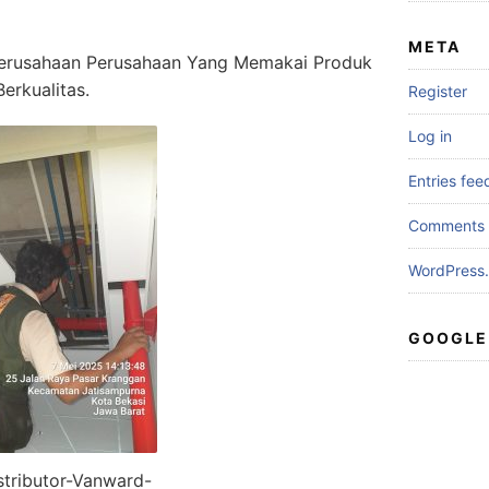
META
erusahaan Perusahaan Yang Memakai Produk
erkualitas.
Register
Log in
Entries fee
Comments 
WordPress.
GOOGLE
stributor-Vanward-