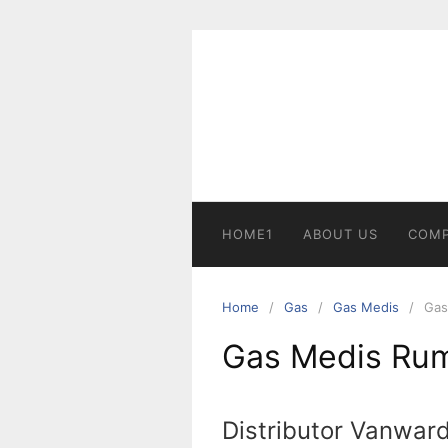
Skip
to
content
HOME1
ABOUT US
COMP
Home
Gas
Gas Medis
Gas
Gas Medis Rum
Distributor Vanwar