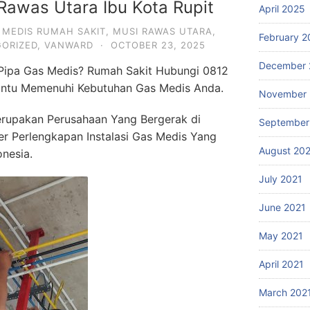
Rawas Utara Ibu Kota Rupit
April 2025
 MEDIS RUMAH SAKIT
,
MUSI RAWAS UTARA
,
February 2
ORIZED
,
VANWARD
·
OCTOBER 23, 2025
December 
 Pipa Gas Medis? Rumah Sakit Hubungi 0812
ntu Memenuhi Kebutuhan Gas Medis Anda.
November 
rupakan Perusahaan Yang Bergerak di
September
ier Perlengkapan Instalasi Gas Medis Yang
August 20
onesia.
July 2021
June 2021
May 2021
April 2021
March 202