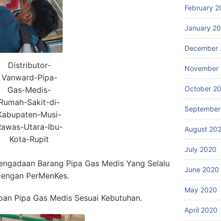
February 2
January 2
December 
Distributor-
November
Vanward-Pipa-
October 2
Gas-Medis-
Rumah-Sakit-di-
September
Kabupaten-Musi-
awas-Utara-Ibu-
August 20
Kota-Rupit
July 2020
engadaan Barang Pipa Gas Medis Yang Selalu
June 2020
Dengan PerMenKes.
May 2020
an Pipa Gas Medis Sesuai Kebutuhan.
April 2020