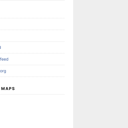
d
feed
org
 MAPS