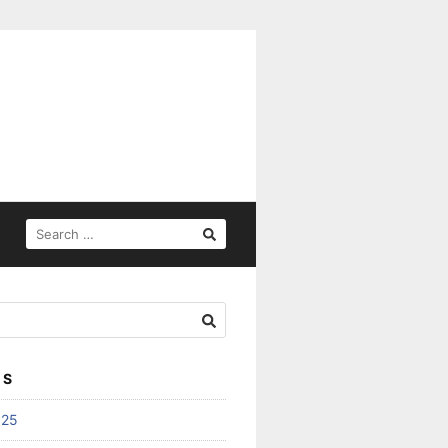
SEARCH
FOR:
ES
025