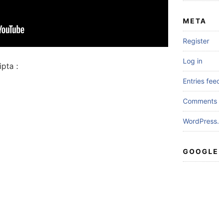
META
Register
Log in
pta :
Entries fee
Comments 
WordPress.
GOOGLE