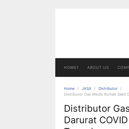
Skip
to
content
HOME1
ABOUT US
COMP
Home
JASA
Distributor
Distributor Gas Medis Rumah Sakit 
Distributor Ga
Darurat COVID