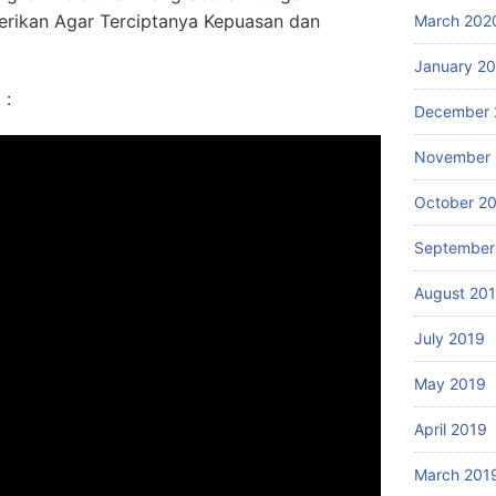
erikan Agar Terciptanya Kepuasan dan
March 202
January 2
 :
December 
November 
October 2
September
August 20
July 2019
May 2019
April 2019
March 201