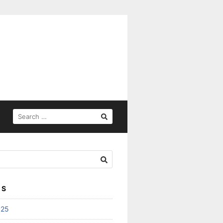
SEARCH
FOR:
ES
025