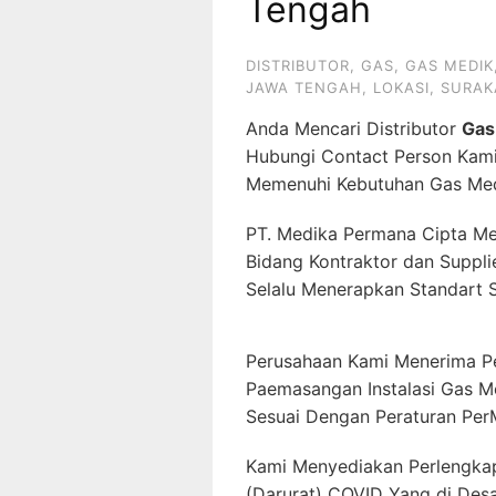
Tengah
DISTRIBUTOR
,
GAS
,
GAS MEDIK
JAWA TENGAH
,
LOKASI
,
SURAK
Anda Mencari Distributor
Gas
Hubungi Contact Person Kam
Memenuhi Kebutuhan Gas Med
PT. Medika Permana Cipta Me
Bidang Kontraktor dan Suppli
Selalu Menerapkan Standart 
Perusahaan Kami Menerima P
Paemasangan Instalasi Gas M
Sesuai Dengan Peraturan Per
Kami Menyediakan Perlengkap
(Darurat) COVID Yang di Desa