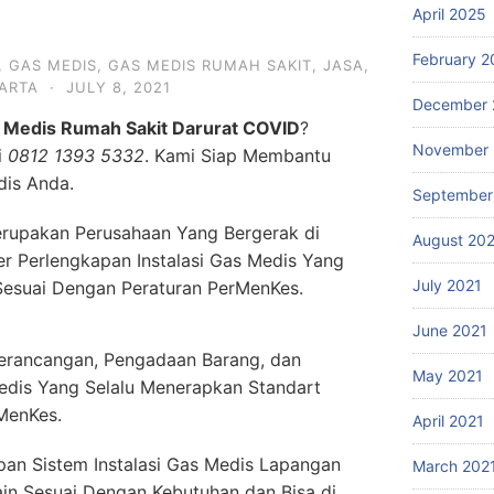
April 2025
February 2
,
GAS MEDIS
,
GAS MEDIS RUMAH SAKIT
,
JASA
,
ARTA
·
JULY 8, 2021
December 
 Medis Rumah Sakit Darurat COVID
?
November 
i
0812 1393 5332
. Kami Siap Membantu
is Anda.
September
rupakan Perusahaan Yang Bergerak di
August 20
er Perlengkapan Instalasi Gas Medis Yang
July 2021
Sesuai Dengan Peraturan PerMenKes.
June 2021
erancangan, Pengadaan Barang, dan
May 2021
edis Yang Selalu Menerapkan Standart
MenKes.
April 2021
an Sistem Instalasi Gas Medis Lapangan
March 202
in Sesuai Dengan Kebutuhan dan Bisa di