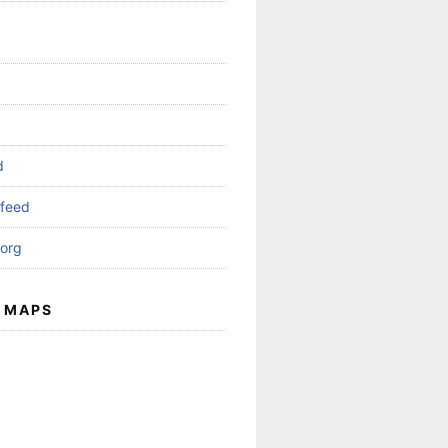
d
feed
org
 MAPS