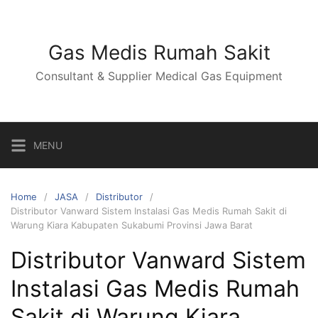
Skip
to
content
Gas Medis Rumah Sakit
Consultant & Supplier Medical Gas Equipment
MENU
Home
JASA
Distributor
Distributor Vanward Sistem Instalasi Gas Medis Rumah Sakit di
Warung Kiara Kabupaten Sukabumi Provinsi Jawa Barat
Distributor Vanward Sistem
Instalasi Gas Medis Rumah
Sakit di Warung Kiara