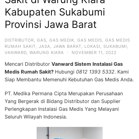
Kabupaten Sukabumi
Provinsi Jawa Barat
DISTRIBUTOR
,
GAS
,
GAS MEDIK
,
GAS MEDIS
,
GAS MEDIS
RUMAH SAKIT
,
JASA
,
JAWA BARAT
,
LOKASI
,
SUKABUMI
,
VANWARD
,
WARUNG KIARA
·
NOVEMBER 11, 2022
Mencari Distributor
Vanward Sistem Instalasi Gas
Medis Rumah Sakit?
Hubungi
0812 1393 5332
. Kami
Siap Membantu Memenuhi Kebutuhan Gas Medis Anda.
PT. Medika Permana Cipta Merupakan Perusahaan
Yang Bergerak di Bidang Distributor dan Supplier
Perlengkapan Instalasi Gas Medis Yang Melayani
Seluruh Wilayah Indonesia.