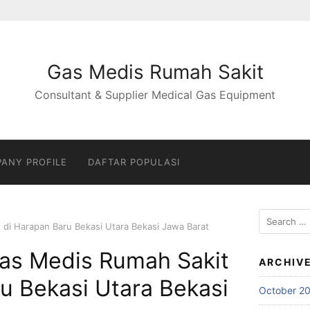
Gas Medis Rumah Sakit
Consultant & Supplier Medical Gas Equipment
ANY PROFILE
DAFTAR POPULASI
Search
t di Harapan Baru Bekasi Utara Bekasi Jawa Barat
for:
 Gas Medis Rumah Sakit
ARCHIV
u Bekasi Utara Bekasi
October 2