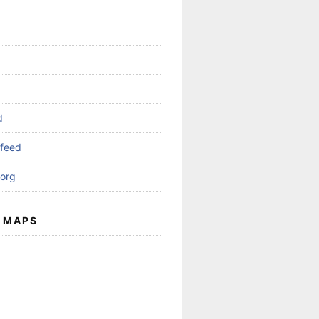
d
feed
org
 MAPS