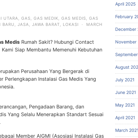
April 2025
February 2
I UTARA
,
GAS
,
GAS MEDIK
,
GAS MEDIS
,
GAS
 BARU
,
JASA
,
JAWA BARAT
,
LOKASI
·
MARCH
December 
as Medis
Rumah Sakit? Hubungi Contact
November 
.
Kami Siap Membantu Memenuhi Kebutuhan
September
August 20
rupakan Perusahaan Yang Bergerak di
er Perlengkapan Instalasi Gas Medis Yang
July 2021
onesia.
June 2021
May 2021
erancangan, Pengadaan Barang, dan
dis Yang Selalu Menerapkan Standart Sesuai
April 2021
.
March 202
ebagai Member AIGMI (Asosiasi Instalasi Gas