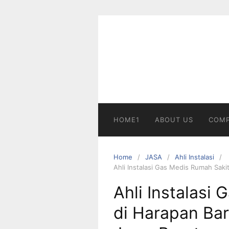
Skip
to
content
HOME1
ABOUT US
COMP
Home
JASA
Ahli Instalasi
Ahli Instalasi Gas Medis Rumah Saki
Ahli Instalasi
di Harapan Bar