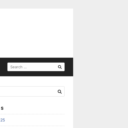
SEARCH
FOR:
ES
025