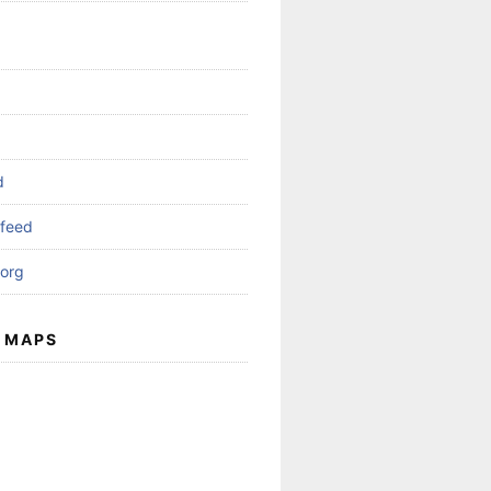
d
feed
org
 MAPS