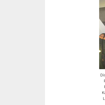
Di
K
L