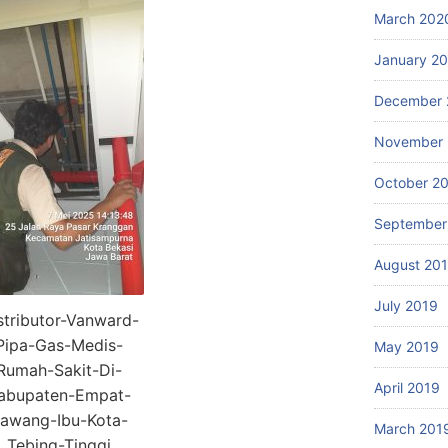
March 202
January 2
December 
November 
October 2
September
August 20
July 2019
stributor-Vanward-
Pipa-Gas-Medis-
May 2019
Rumah-Sakit-Di-
April 2019
abupaten-Empat-
awang-Ibu-Kota-
March 201
Tebing-Tinggi