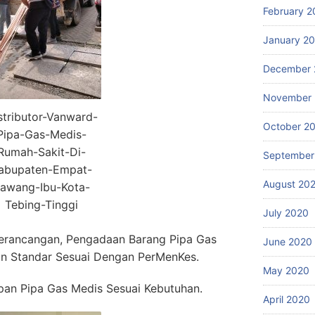
February 2
January 2
December 
November
stributor-Vanward-
October 2
Pipa-Gas-Medis-
Rumah-Sakit-Di-
September
abupaten-Empat-
August 20
awang-Ibu-Kota-
Tebing-Tinggi
July 2020
erancangan, Pengadaan Barang Pipa Gas
June 2020
n Standar Sesuai Dengan PerMenKes.
May 2020
an Pipa Gas Medis Sesuai Kebutuhan.
April 2020