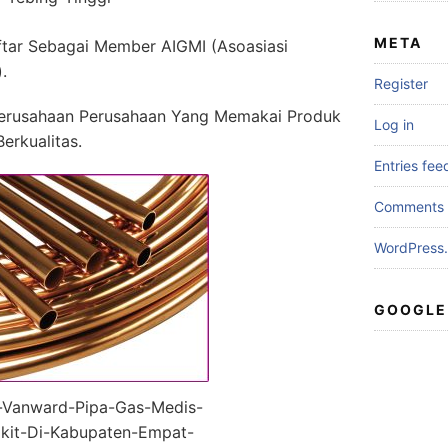
META
ftar Sebagai Member AIGMI (Asoasiasi
.
Register
erusahaan Perusahaan Yang Memakai Produk
Log in
erkualitas.
Entries fee
Comments 
WordPress.
GOOGLE
r-Vanward-Pipa-Gas-Medis-
kit-Di-Kabupaten-Empat-