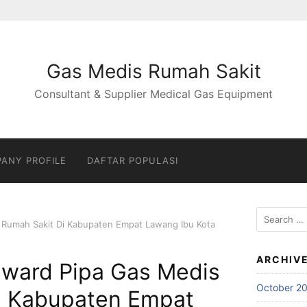
Gas Medis Rumah Sakit
Consultant & Supplier Medical Gas Equipment
ANY PROFILE
DAFTAR POPULASI
Search
s Rumah Sakit Di Kabupaten Empat Lawang Ibu Kota
for:
ARCHIV
nward Pipa Gas Medis
October 2
i Kabupaten Empat