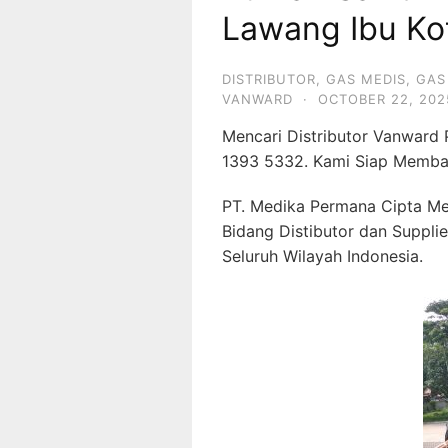
Lawang Ibu Ko
DISTRIBUTOR
,
GAS MEDIS
,
GAS
VANWARD
·
OCTOBER 22, 202
Mencari Distributor Vanward
1393 5332. Kami Siap Memba
PT. Medika Permana Cipta Me
Bidang Distibutor dan Suppli
Seluruh Wilayah Indonesia.