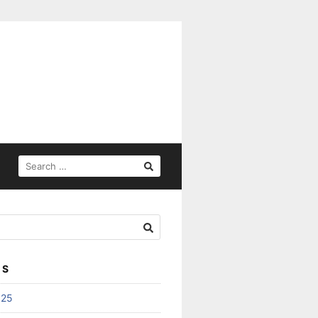
SEARCH
FOR:
ES
025