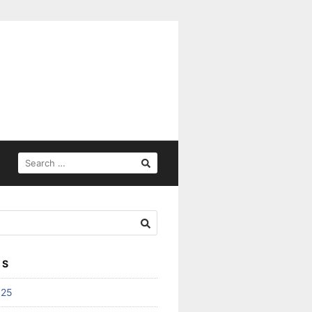
SEARCH
FOR:
ES
025