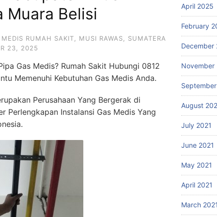
April 2025
 Muara Belisi
February 2
 MEDIS RUMAH SAKIT
,
MUSI RAWAS
,
SUMATERA
December 
R 23, 2025
 Pipa Gas Medis? Rumah Sakit Hubungi 0812
November 
ntu Memenuhi Kebutuhan Gas Medis Anda.
September
rupakan Perusahaan Yang Bergerak di
August 20
ier Perlengkapan Instalansi Gas Medis Yang
onesia.
July 2021
June 2021
May 2021
April 2021
March 202