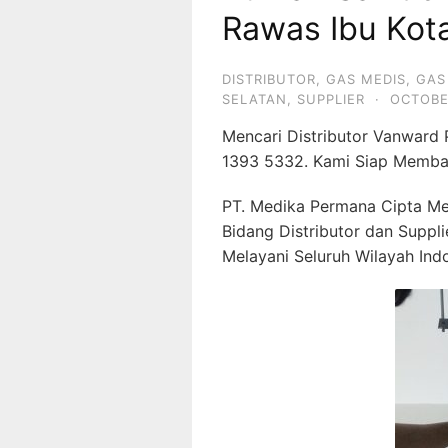
Rawas Ibu Kota
DISTRIBUTOR
,
GAS MEDIS
,
GAS
SELATAN
,
SUPPLIER
·
OCTOBE
Mencari Distributor Vanward
1393 5332. Kami Siap Memba
PT. Medika Permana Cipta Me
Bidang Distributor dan Suppl
Melayani Seluruh Wilayah Ind