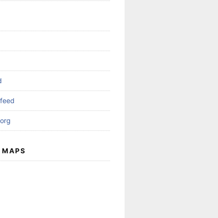
d
feed
org
 MAPS