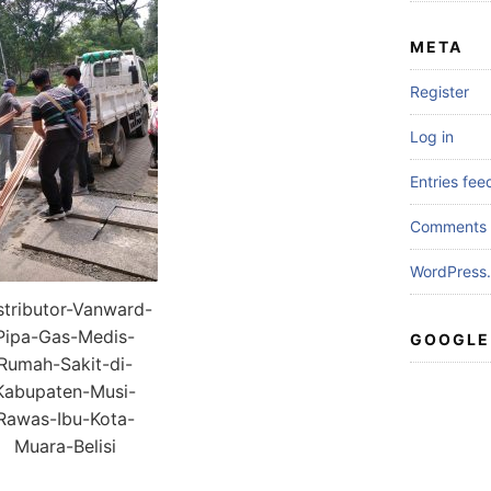
META
Register
Log in
Entries fee
Comments 
WordPress.
stributor-Vanward-
Pipa-Gas-Medis-
GOOGLE
Rumah-Sakit-di-
Kabupaten-Musi-
Rawas-Ibu-Kota-
Muara-Belisi