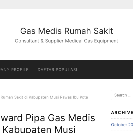
Gas Medis Rumah Sakit
Consultant & Supplier Medical Gas Equipment
ANY PROFILE
DAFTAR POPULASI
Search
 Rumah Sakit di Kabupaten Musi Rawas Ibu Kota
for:
ARCHIV
nward Pipa Gas Medis
October 2
i Kabupaten Musi