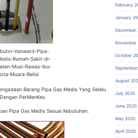
February 2
January 2
December 
November
ibutor-Vanward-Pipa-
October 2
edis-Rumah-Sakit-di-
aten-Musi-Rawas-Ibu-
September
ota-Muara-Belisi
August 20
engadaan Barang Pipa Gas Medis Yang Selalu
July 2020
 Dengan PerMenKes.
June 2020
an Pipa Gas Medis Sesuai Kebutuhan.
May 2020
April 2020