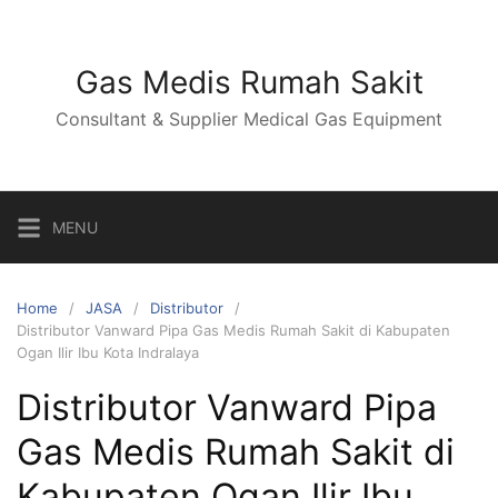
Skip
to
content
Gas Medis Rumah Sakit
Consultant & Supplier Medical Gas Equipment
MENU
Home
JASA
Distributor
Distributor Vanward Pipa Gas Medis Rumah Sakit di Kabupaten
Ogan Ilir Ibu Kota Indralaya
Distributor Vanward Pipa
Gas Medis Rumah Sakit di
Kabupaten Ogan Ilir Ibu