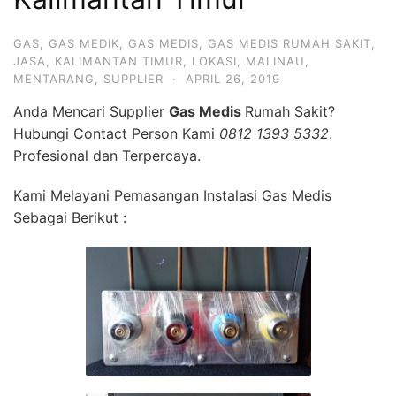
GAS
,
GAS MEDIK
,
GAS MEDIS
,
GAS MEDIS RUMAH SAKIT
,
JASA
,
KALIMANTAN TIMUR
,
LOKASI
,
MALINAU
,
MENTARANG
,
SUPPLIER
·
APRIL 26, 2019
Anda Mencari Supplier
Gas Medis
Rumah Sakit?
Hubungi Contact Person Kami
0812 1393 5332
.
Profesional dan Terpercaya.
Kami Melayani Pemasangan Instalasi Gas Medis
Sebagai Berikut :