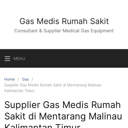
Skip
to
content
Gas Medis Rumah Sakit
Consultant & Supplier Medical Gas Equipment
MENU
Home
Gas
Supplier Gas Medis Rumah Sakit di Mentarang Malinau
Kalimantan Timur
Supplier Gas Medis Rumah
Sakit di Mentarang Malinau
Kalimantan Timur