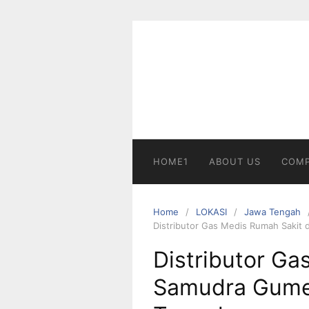
Skip
to
content
HOME1
ABOUT US
COMP
Home
LOKASI
Jawa Tengah
Distributor Gas Medis Rumah Sakit
Distributor Ga
Samudra Gume