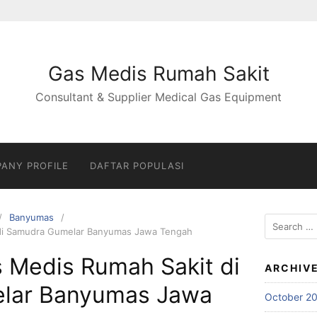
Gas Medis Rumah Sakit
Consultant & Supplier Medical Gas Equipment
ANY PROFILE
DAFTAR POPULASI
Banyumas
Search
 di Samudra Gumelar Banyumas Jawa Tengah
for:
s Medis Rumah Sakit di
ARCHIV
lar Banyumas Jawa
October 2