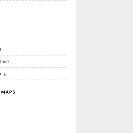
d
feed
org
 MAPS