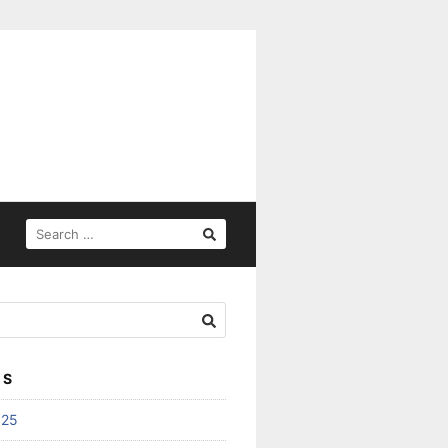
SEARCH
FOR:
ES
025