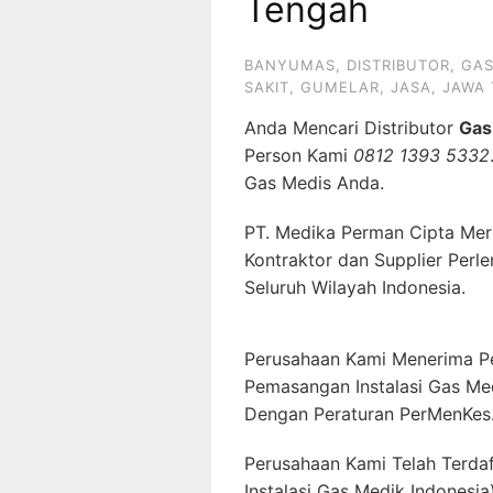
Tengah
BANYUMAS
,
DISTRIBUTOR
,
GA
SAKIT
,
GUMELAR
,
JASA
,
JAWA
Anda Mencari Distributor
Gas
Person Kami
0812 1393 5332
Gas Medis Anda.
PT. Medika Perman Cipta Mer
Kontraktor dan Supplier Perl
Seluruh Wilayah Indonesia.
Perusahaan Kami Menerima P
Pemasangan Instalasi Gas Me
Dengan Peraturan PerMenKes
Perusahaan Kami Telah Terda
Instalasi Gas Medik Indonesia)