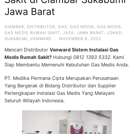
Jawa Barat
CIAMBAR
,
DISTRIBUTOR
,
GAS
,
GAS MEDIK
,
GAS MEDIS
,
GAS MEDIS RUMAH SAKIT
,
JASA
,
JAWA BARAT
,
LOKASI
,
SUKABUMI
,
VANWARD
·
NOVEMBER 8, 2022
Mencari Distributor
Vanward Sistem Instalasi Gas
Medis Rumah Sakit?
Hubungi
0812 1393 5332.
Kami
Siap Membantu Memenuhi Kebutuhan Gas Medis Anda.
PT. Medika Permana Cipta Merupakan Perusahaan
Yang Bergerak di Bidang Distributor dan Supplier
Perlengkapan Instalasi Gas Medis Yang Melayani
Seluruh Wilayah Indonesia.