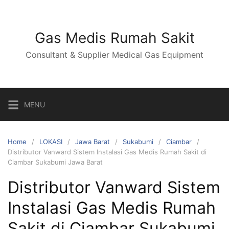
Skip
to
content
Gas Medis Rumah Sakit
Consultant & Supplier Medical Gas Equipment
MENU
Home
LOKASI
Jawa Barat
Sukabumi
Ciambar
Distributor Vanward Sistem Instalasi Gas Medis Rumah Sakit di
Ciambar Sukabumi Jawa Barat
Distributor Vanward Sistem
Instalasi Gas Medis Rumah
Sakit di Ciambar Sukabumi