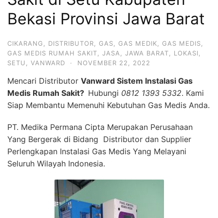
Bekasi Provinsi Jawa Barat
CIKARANG
,
DISTRIBUTOR
,
GAS
,
GAS MEDIK
,
GAS MEDIS
,
GAS MEDIS RUMAH SAKIT
,
JASA
,
JAWA BARAT
,
LOKASI
,
SETU
,
VANWARD
·
NOVEMBER 22, 2022
Mencari Distributor
Vanward Sistem Instalasi Gas
Medis Rumah Sakit?
Hubungi
0812 1393 5332
. Kami
Siap Membantu Memenuhi Kebutuhan Gas Medis Anda.
PT. Medika Permana Cipta Merupakan Perusahaan
Yang Bergerak di Bidang Distributor dan Supplier
Perlengkapan Instalasi Gas Medis Yang Melayani
Seluruh Wilayah Indonesia.