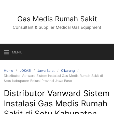
Skip
to
content
Gas Medis Rumah Sakit
Consultant & Supplier Medical Gas Equipment
MENU
Home
LOKASI
Jawa Barat
Cikarang
Distributor Vanward Sistem Instalasi Gas Medis Rumah Sakit di
Setu Kabupaten Bekasi Provinsi Jawa Barat
Distributor Vanward Sistem
Instalasi Gas Medis Rumah
Sakit di Setu Kabupaten