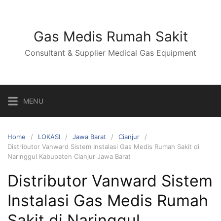
Skip
to
content
Gas Medis Rumah Sakit
Consultant & Supplier Medical Gas Equipment
MENU
Home
LOKASI
Jawa Barat
Cianjur
Distributor Vanward Sistem Instalasi Gas Medis Rumah Sakit di
Naringgul Kabupaten Cianjur Jawa Barat
Distributor Vanward Sistem
Instalasi Gas Medis Rumah
Sakit di Naringgul