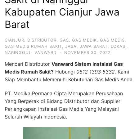
Kabupaten Cianjur Jawa
Barat
CIANJUR
,
DISTRIBUTOR
,
GAS
,
GAS MEDIK
,
GAS MEDIS
,
GAS MEDIS RUMAH SAKIT
,
JASA
,
JAWA BARAT
,
LOKASI
,
NARINGGUL
,
VANWARD
·
NOVEMBER 30, 2022
Mencari Distributor
Vanward Sistem Instalasi Gas
Medis Rumah Sakit?
Hubungi
0812 1393 5332.
Kami
Siap Membantu Memenuhi Kebutuhan Gas Medis Anda.
PT. Medika Permana Cipta Merupakan Perusahaan
Yang Bergerak di Bidang Distributor dan Supplier
Perlengkapan Instalasi Gas Medis Yang Melayani
Seluruh Wilayah Indonesia.