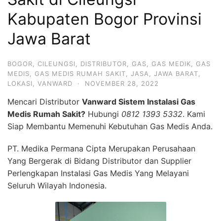
Kabupaten Bogor Provinsi
Jawa Barat
BOGOR
,
CILEUNGSI
,
DISTRIBUTOR
,
GAS
,
GAS MEDIK
,
GAS
MEDIS
,
GAS MEDIS RUMAH SAKIT
,
JASA
,
JAWA BARAT
,
LOKASI
,
VANWARD
·
NOVEMBER 28, 2022
Mencari Distributor
Vanward Sistem Instalasi Gas
Medis Rumah Sakit?
Hubungi
0812 1393 5332
. Kami
Siap Membantu Memenuhi Kebutuhan Gas Medis Anda.
PT. Medika Permana Cipta Merupakan Perusahaan
Yang Bergerak di Bidang Distributor dan Supplier
Perlengkapan Instalasi Gas Medis Yang Melayani
Seluruh Wilayah Indonesia.