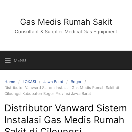
Skip
to
content
Gas Medis Rumah Sakit
Consultant & Supplier Medical Gas Equipment
MENU
Home
LOKASI
Jawa Barat
Bogor
Distributor Vanward Sistem Instalasi Gas Medis Rumah Sakit di
Cileungsi Kabupaten Bogor Provinsi Jawa Barat
Distributor Vanward Sistem
Instalasi Gas Medis Rumah
Sakit di Cileungsi