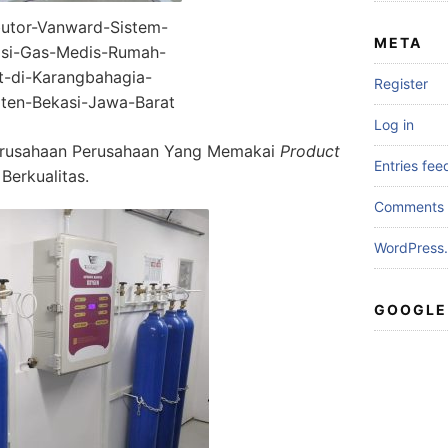
butor-Vanward-Sistem-
META
lasi-Gas-Medis-Rumah-
t-di-Karangbahagia-
Register
ten-Bekasi-Jawa-Barat
Log in
erusahaan Perusahaan Yang Memakai
Product
Entries fee
Berkualitas.
Comments 
WordPress.
GOOGLE