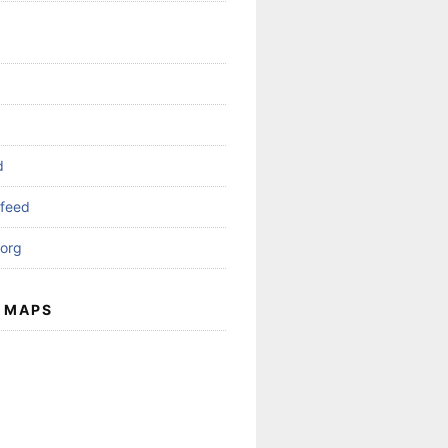
d
feed
org
 MAPS