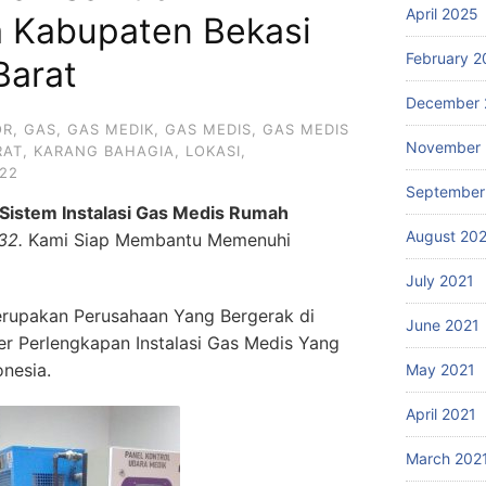
April 2025
 Kabupaten Bekasi
February 2
Barat
December 
OR
,
GAS
,
GAS MEDIK
,
GAS MEDIS
,
GAS MEDIS
November 
RAT
,
KARANG BAHAGIA
,
LOKASI
,
22
September
Sistem Instalasi Gas Medis Rumah
August 20
32.
Kami Siap Membantu Memenuhi
July 2021
rupakan Perusahaan Yang Bergerak di
June 2021
ier Perlengkapan Instalasi Gas Medis Yang
onesia.
May 2021
April 2021
March 202