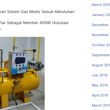
March 202
an Sistem Gas Medis Sesuai Kebutuhan.
January 2
ftar Sebagai Member AIGMI (Asosiasi
December 
.
November 
October 2
September
August 20
July 2019
May 2019
April 2019
March 201