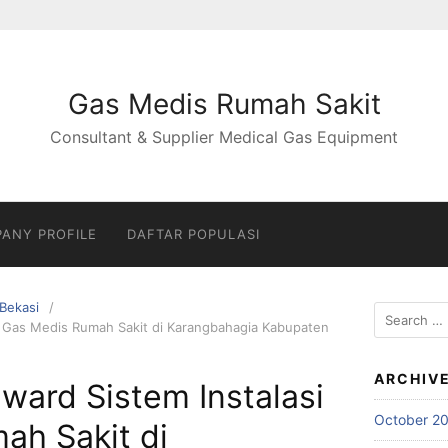
Gas Medis Rumah Sakit
Consultant & Supplier Medical Gas Equipment
ANY PROFILE
DAFTAR POPULASI
Bekasi
Search
si Gas Medis Rumah Sakit di Karangbahagia Kabupaten
for:
ARCHIV
nward Sistem Instalasi
October 2
ah Sakit di