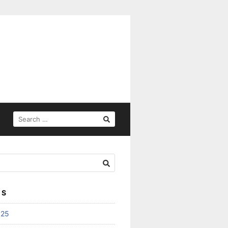
SEARCH
FOR:
ES
025