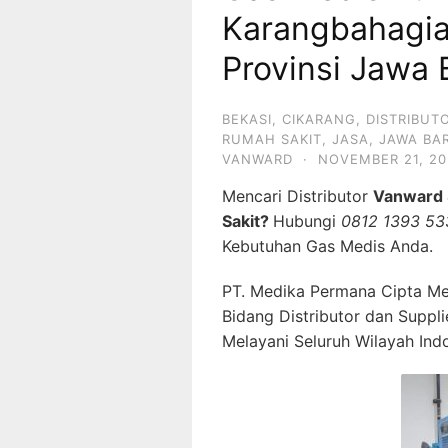
Karangbahagia
Provinsi Jawa 
BEKASI
,
CIKARANG
,
DISTRIBUT
RUMAH SAKIT
,
JASA
,
JAWA BA
VANWARD
·
NOVEMBER 21, 20
Mencari Distributor
Vanward 
Sakit?
Hubungi
0812 1393 53
Kebutuhan Gas Medis Anda.
PT. Medika Permana Cipta Me
Bidang Distributor dan Suppl
Melayani Seluruh Wilayah Ind