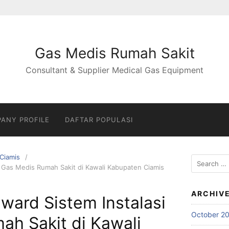
Gas Medis Rumah Sakit
Consultant & Supplier Medical Gas Equipment
ANY PROFILE
DAFTAR POPULASI
Ciamis
Search
i Gas Medis Rumah Sakit di Kawali Kabupaten Ciamis
for:
ARCHIV
nward Sistem Instalasi
October 2
ah Sakit di Kawali