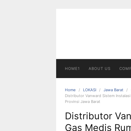
Skip
to
content
HOME1
ABOUT US
COMP
Home
LOKASI
Jawa Barat
Distributor Vanward Sistem Instalas
Provinsi Jawa Barat
Distributor Va
Gas Medis Rum