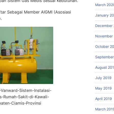
an Sistem Gas Medis Sesuai Kebutuhan.
March 202
ftar Sebagai Member AIGMI (Asosiasi
January 2
.
December 
November 
October 2
September
August 20
July 2019
May 2019
r-Vanward-Sistem-Instalasi-
s-Rumah-Sakit-di-Kawali-
April 2019
aten-Ciamis-Provinsi
March 201