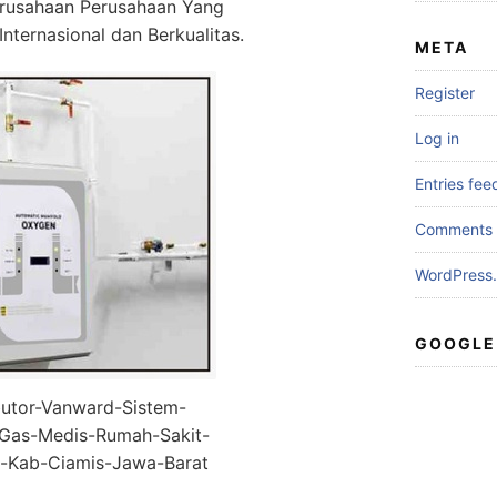
rusahaan Perusahaan Yang
Internasional dan Berkualitas.
META
Register
Log in
Entries fee
Comments 
WordPress.
GOOGLE
butor-Vanward-Sistem-
i-Gas-Medis-Rumah-Sakit-
i-Kab-Ciamis-Jawa-Barat