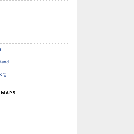
d
feed
org
 MAPS