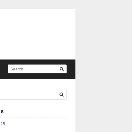
SEARCH
FOR:
ES
025