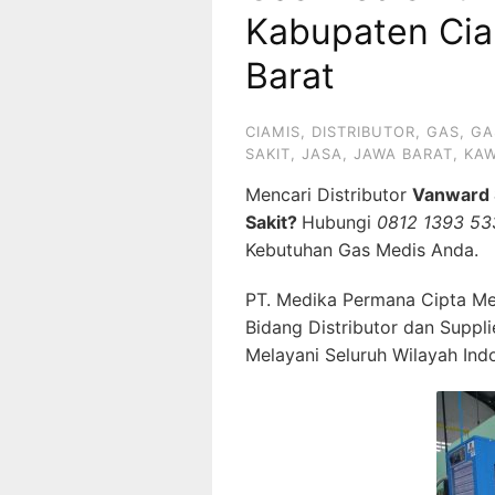
Kabupaten Cia
Barat
CIAMIS
,
DISTRIBUTOR
,
GAS
,
GA
SAKIT
,
JASA
,
JAWA BARAT
,
KAW
Mencari Distributor
Vanward 
Sakit?
Hubungi
0812 1393 53
Kebutuhan Gas Medis Anda.
PT. Medika Permana Cipta Me
Bidang Distributor dan Suppl
Melayani Seluruh Wilayah Ind