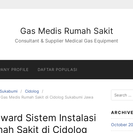
Gas Medis Rumah Sakit
Consultant & Supplier Medical Gas Equipment
ANY PROFILE
DAFTAR POPULASI
Sukabumi
Cidolog
Search
si Gas Medis Rumah Sakit di Cidolog Sukabumi Jawa
for:
ARCHIV
nward Sistem Instalasi
October 2
ah Sakit di Cidolog