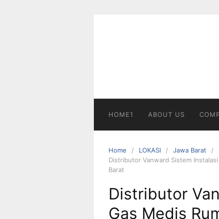
Skip
to
content
HOME1
ABOUT US
COMP
Home
LOKASI
Jawa Barat
Distributor Vanward Sistem Instala
Barat
Distributor Va
Gas Medis Rum