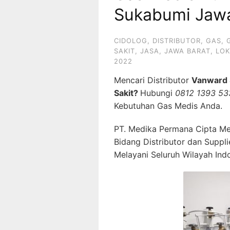
Sukabumi Jawa
CIDOLOG
,
DISTRIBUTOR
,
GAS
,
SAKIT
,
JASA
,
JAWA BARAT
,
LOK
2022
Mencari Distributor
Vanward 
Sakit?
Hubungi
0812 1393 53
Kebutuhan Gas Medis Anda.
PT. Medika Permana Cipta Me
Bidang Distributor dan Suppl
Melayani Seluruh Wilayah Ind