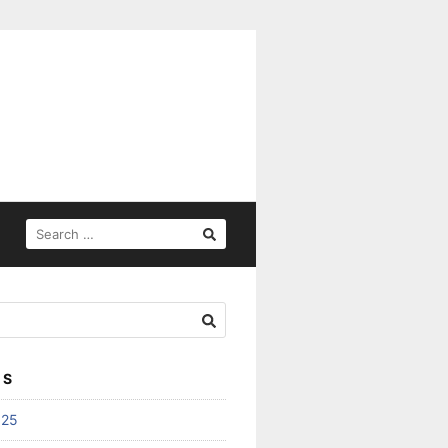
SEARCH
FOR:
ES
025