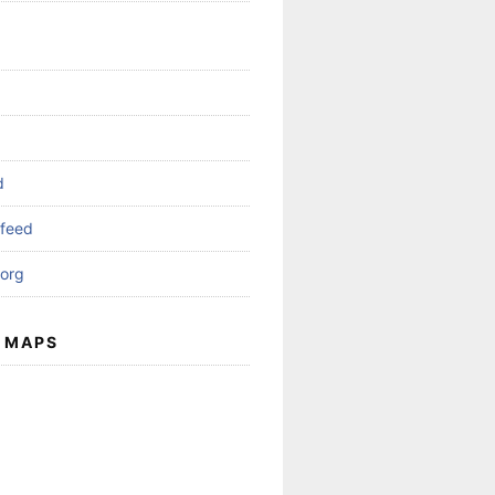
d
feed
org
 MAPS