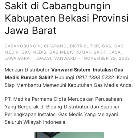
Sakit di Cabangbungin
Kabupaten Bekasi Provinsi
Jawa Barat
CABANGBUNGIN
,
CIKARANG
,
DISTRIBUTOR
,
GAS
,
GAS
MEDIK
,
GAS MEDIS
,
GAS MEDIS RUMAH SAKIT
,
JASA
,
JAWA BARAT
,
LOKASI
,
VANWARD
·
NOVEMBER 22, 2022
Mencari Distributor
Vanward Sistem Instalasi Gas
Medis Rumah Sakit?
Hubungi
0812 1393 5332
. Kami
Siap Membantu Memenuhi Kebutuhan Gas Medis Anda.
PT. Medika Permana Cipta Merupakan Perusahaan
Yang Bergerak di Bidang Distributor dan Supplier
Perlengkapan Instalasi Gas Medis Yang Melayani
Seluruh Wilayah Indonesia.