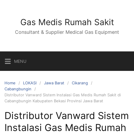
Skip
to
content
Gas Medis Rumah Sakit
Consultant & Supplier Medical Gas Equipment
MENU
Home
LOKASI
Jawa Barat
Cikarang
Cabangbungin
Distributor Vanward Sistem Instalasi Gas Medis Rumah Sakit di
Cabangbungin Kabupaten Bekasi Provinsi Jawa Barat
Distributor Vanward Sistem
Instalasi Gas Medis Rumah