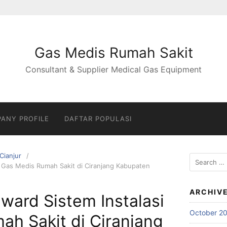
Gas Medis Rumah Sakit
Consultant & Supplier Medical Gas Equipment
ANY PROFILE
DAFTAR POPULASI
Cianjur
Search
i Gas Medis Rumah Sakit di Ciranjang Kabupaten
for:
ARCHIV
nward Sistem Instalasi
October 2
h Sakit di Ciranjang