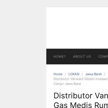
Skip
to
content
HOME1
ABOUT US
COMP
Home
LOKASI
Jawa Barat
Distributor Vanward Sistem Instalas
Cianjur Jawa Barat
Distributor Va
Gas Medis Ruma