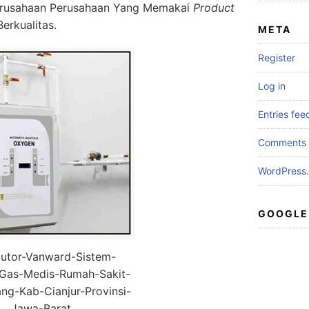
erusahaan Perusahaan Yang Memakai
Product
erkualitas.
META
Register
Log in
Entries fee
Comments 
WordPress.
GOOGLE
butor-Vanward-Sistem-
i-Gas-Medis-Rumah-Sakit-
ang-Kab-Cianjur-Provinsi-
Jawa-Barat