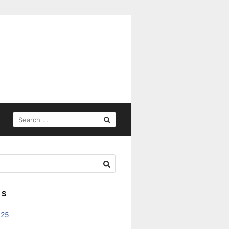
SEARCH
FOR:
ES
025