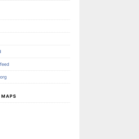
d
feed
org
 MAPS