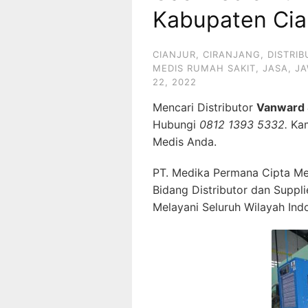
Kabupaten Cia
CIANJUR
,
CIRANJANG
,
DISTRI
MEDIS RUMAH SAKIT
,
JASA
,
JA
22, 2022
Mencari Distributor
Vanward 
Hubungi
0812 1393 5332.
Ka
Medis Anda.
PT. Medika Permana Cipta Me
Bidang Distributor dan Suppl
Melayani Seluruh Wilayah Ind