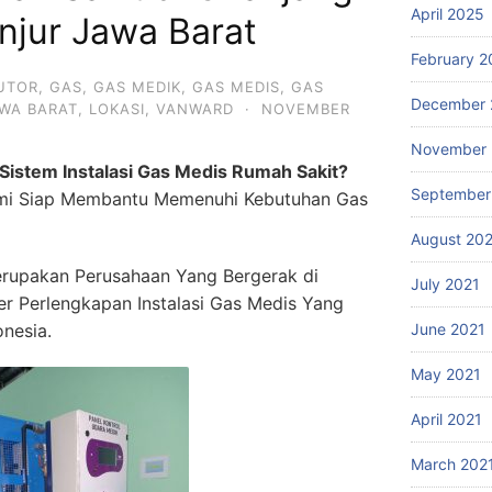
April 2025
njur Jawa Barat
February 2
BUTOR
,
GAS
,
GAS MEDIK
,
GAS MEDIS
,
GAS
December 
WA BARAT
,
LOKASI
,
VANWARD
·
NOVEMBER
November 
Sistem Instalasi Gas Medis Rumah Sakit?
September
mi Siap Membantu Memenuhi Kebutuhan Gas
August 20
rupakan Perusahaan Yang Bergerak di
July 2021
ier Perlengkapan Instalasi Gas Medis Yang
onesia.
June 2021
May 2021
April 2021
March 202