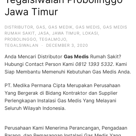
Jawa Timur
DISTRIBUTOR
,
GAS
,
GAS MEDIK
,
GAS MEDIS
,
GAS MEDIS
RUMAH SAKIT
,
JASA
,
JAWA TIMUR
,
LOKASI
,
PROBOLINGGO
,
TEGALMOJO
,
TEGALSIWALAN
·
DECEMBER 3, 2020
Anda Mencari Distributor
Gas Medis
Rumah Sakit?
Hubungi Contact Person Kami
0812 1393 5332
. Kami
Siap Membantu Memenuhi Kebutuhan Gas Medis Anda.
PT. Medika Permana Cipta Merupakan Perusahaan
Yang Bergerak di Bidang Kontraktor dan Supplier
Perlengkapan Instalasi Gas Medis Yang Melayani
Seluruh Wilayah Indonesia.
Perusahaan Kami Menerima Perancangan, Pengadaan
Barang, dan Pemasangan Instalasi Gas Medis Yang