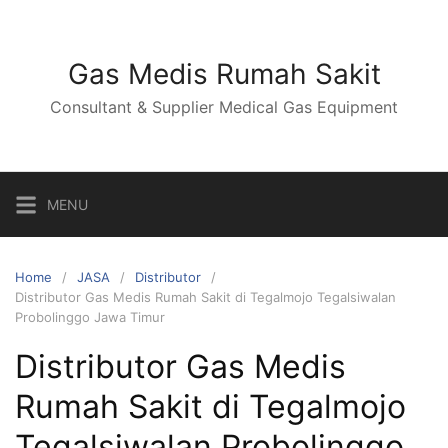
Skip
to
content
Gas Medis Rumah Sakit
Consultant & Supplier Medical Gas Equipment
MENU
Home
JASA
Distributor
Distributor Gas Medis Rumah Sakit di Tegalmojo Tegalsiwalan
Probolinggo Jawa Timur
Distributor Gas Medis
Rumah Sakit di Tegalmojo
Tegalsiwalan Probolinggo