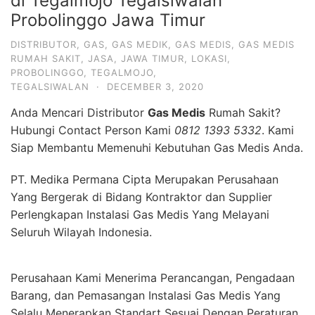
di Tegalmojo Tegalsiwalan
Probolinggo Jawa Timur
DISTRIBUTOR
,
GAS
,
GAS MEDIK
,
GAS MEDIS
,
GAS MEDIS
RUMAH SAKIT
,
JASA
,
JAWA TIMUR
,
LOKASI
,
PROBOLINGGO
,
TEGALMOJO
,
TEGALSIWALAN
·
DECEMBER 3, 2020
Anda Mencari Distributor
Gas Medis
Rumah Sakit?
Hubungi Contact Person Kami
0812 1393 5332
. Kami
Siap Membantu Memenuhi Kebutuhan Gas Medis Anda.
PT. Medika Permana Cipta Merupakan Perusahaan
Yang Bergerak di Bidang Kontraktor dan Supplier
Perlengkapan Instalasi Gas Medis Yang Melayani
Seluruh Wilayah Indonesia.
Perusahaan Kami Menerima Perancangan, Pengadaan
Barang, dan Pemasangan Instalasi Gas Medis Yang
Selalu Menerapkan Standart Sesuai Dengan Peraturan