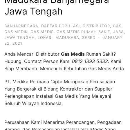
Jawa Tengah
BANJARNEGARA
,
DAFTAR POPULASI
,
DISTRIBUTOR
,
GAS
,
GAS MEDIK
,
GAS MEDIS
,
GAS MEDIS RUMAH SAKIT
,
JASA
,
JAWA TENGAH
,
LOKASI
,
MADUKARA
,
SERED
·
JANUARY
22, 2021
Anda Mencari Distributor
Gas Medis
Rumah Sakit?
Hubungi Contact Person Kami
0812 1393 5332.
Kami
Siap Membantu Memenuhi Kebutuhan Gas Medis Anda.
PT. Medika Permana Cipta Merupakan Perusahaan
Yang Bergerak di Bidang Kontraktor dan Supplier
Perlengkapan Instalasi Gas Medis Yang Melayani
Seluruh Wilayah Indonesia.
Perusahaan Kami Menerima Perancangan, Pengadaan
Barang, dan Pemasangan Instalasi Gas Medis Yang