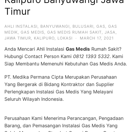
Timur
AHLI INSTALASI
,
BANYUWANGI
,
BULUSARI
,
GAS
,
GAS
MEDIK
,
GAS MEDIS
,
GAS MEDIS RUMAH SAKIT
,
JASA
,
JAWA TIMUR
,
KALIPURO
,
LOKASI
·
MARCH 17, 2021
Anda Mencari Ahli Instalasi
Gas Medis
Rumah Sakit?
Hubungi Contact Person Kami
0812 1393 5332
. Kami
Siap Membantu Memenuhi Kebutuhan Gas Medis Anda.
PT. Medika Permana Cipta Merupakan Perusahaan
Yang Bergerak di Bidang Kontraktor dan Supplier
Perlengkapan Instalasi Gas Medis Yang Melayani
Seluruh Wilayah Indonesia.
Perusahaan Kami Menerima Perancangan, Pengadaan
Barang, dan Pemasangan Instalasi Gas Medis Yang