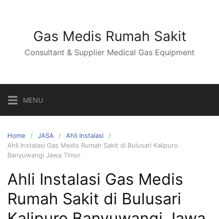
Skip
to
content
Gas Medis Rumah Sakit
Consultant & Supplier Medical Gas Equipment
MENU
Home
JASA
Ahli Instalasi
Ahli Instalasi Gas Medis Rumah Sakit di Bulusari Kalipuro
Banyuwangi Jawa Timur
Ahli Instalasi Gas Medis
Rumah Sakit di Bulusari
Kalipuro Banyuwangi Jawa