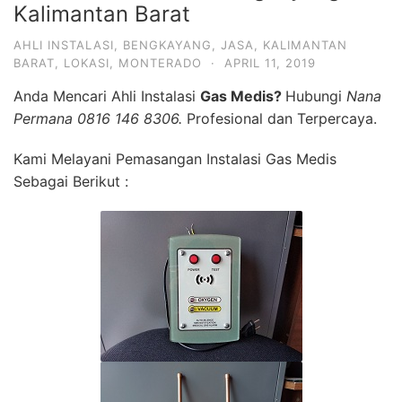
Kalimantan Barat
AHLI INSTALASI
,
BENGKAYANG
,
JASA
,
KALIMANTAN
BARAT
,
LOKASI
,
MONTERADO
·
APRIL 11, 2019
Anda Mencari Ahli Instalasi
Gas Medis?
Hubungi
Nana
Permana 0816 146 8306.
Profesional dan Terpercaya.
Kami Melayani Pemasangan Instalasi Gas Medis
Sebagai Berikut :