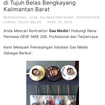
di Tujuh Belas Bengkayang
Kalimantan Barat
BENGKAYANG
,
JASA
,
KALIMANTAN BARAT
,
KONTRAKTOR
,
LOKASI
,
TUJUH BELAS
·
APRIL 10, 2019
Anda Mencari Kontraktor
Gas Medis
? Hubungi
Nana
Permana 0816 1468 306
. Profesional dan Terpercaya.
Kami Melayani Pemasangan Instalasi Gas Medis
Sebagai Berikut :