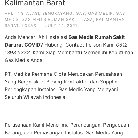
Kalimantan Barat
AHLI INSTALASI
,
BENGKAYANG
,
GAS
,
GAS MEDIK
,
GAS
MEDIS
,
GAS MEDIS RUMAH SAKIT
,
JASA
,
KALIMANTAN
BARAT
,
LOKASI
·
JULY 24, 2021
Anda Mencari Ahli Instalasi
Gas Medis Rumah Sakit
Darurat COVID
? Hubungi Contact Person Kami
0812
1393 5332
. Kami Siap Membantu Memenuhi Kebutuhan
Gas Medis Anda.
PT. Medika Permana Cipta Merupakan Perusahaan
Yang Bergerak di Bidang Kontraktor dan Supplier
Perlengkapan Instalasi Gas Medis Yang Melayani
Seluruh Wilayah Indonesia.
Perusahaan Kami Menerima Perancangan, Pengadaan
Barang, dan Pemasangan Instalasi Gas Medis Yang