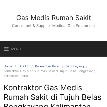
Skip
to
content
Gas Medis Rumah Sakit
Consultant & Supplier Medical Gas Equipment
MENU
Home
LOKASI
Kalimantan Barat
Bengkayang
Kontraktor Gas Medis Rumah Sakit di Tujuh Belas Bengkayang
Kalimantan Barat
Kontraktor Gas Medis
Rumah Sakit di Tujuh Belas
Bengkayang Kalimantan