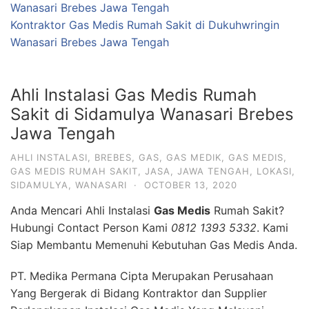
Wanasari Brebes Jawa Tengah
Kontraktor Gas Medis Rumah Sakit di Dukuhwringin
Wanasari Brebes Jawa Tengah
Ahli Instalasi Gas Medis Rumah
Sakit di Sidamulya Wanasari Brebes
Jawa Tengah
AHLI INSTALASI
,
BREBES
,
GAS
,
GAS MEDIK
,
GAS MEDIS
,
GAS MEDIS RUMAH SAKIT
,
JASA
,
JAWA TENGAH
,
LOKASI
,
SIDAMULYA
,
WANASARI
·
OCTOBER 13, 2020
Anda Mencari Ahli Instalasi
Gas Medis
Rumah Sakit?
Hubungi Contact Person Kami
0812 1393 5332
. Kami
Siap Membantu Memenuhi Kebutuhan Gas Medis Anda.
PT. Medika Permana Cipta Merupakan Perusahaan
Yang Bergerak di Bidang Kontraktor dan Supplier