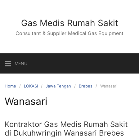
Skip
to
content
Gas Medis Rumah Sakit
Consultant & Supplier Medical Gas Equipment
MENU
Home
LOKASI
Jawa Tengah
Brebes
Wanasari
Wanasari
Kontraktor Gas Medis Rumah Sakit
di Dukuhwringin Wanasari Brebes