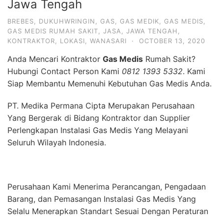
Jawa Tengah
BREBES
,
DUKUHWRINGIN
,
GAS
,
GAS MEDIK
,
GAS MEDIS
,
GAS MEDIS RUMAH SAKIT
,
JASA
,
JAWA TENGAH
,
KONTRAKTOR
,
LOKASI
,
WANASARI
·
OCTOBER 13, 2020
Anda Mencari Kontraktor
Gas Medis
Rumah Sakit?
Hubungi Contact Person Kami
0812 1393 5332
. Kami
Siap Membantu Memenuhi Kebutuhan Gas Medis Anda.
PT. Medika Permana Cipta Merupakan Perusahaan
Yang Bergerak di Bidang Kontraktor dan Supplier
Perlengkapan Instalasi Gas Medis Yang Melayani
Seluruh Wilayah Indonesia.
Perusahaan Kami Menerima Perancangan, Pengadaan
Barang, dan Pemasangan Instalasi Gas Medis Yang
Selalu Menerapkan Standart Sesuai Dengan Peraturan