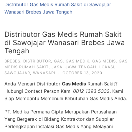
Distributor Gas Medis Rumah Sakit di Sawojajar
Wanasari Brebes Jawa Tengah
Distributor Gas Medis Rumah Sakit
di Sawojajar Wanasari Brebes Jawa
Tengah
BREBES
,
DISTRIBUTOR
,
GAS
,
GAS MEDIK
,
GAS MEDIS
,
GAS
MEDIS RUMAH SAKIT
,
JASA
,
JAWA TENGAH
,
LOKASI
,
SAWOJAJAR
,
WANASARI
·
OCTOBER 13, 2020
Anda Mencari Distributor
Gas Medis
Rumah Sakit?
Hubungi Contact Person Kami
0812 1393 5332
. Kami
Siap Membantu Memenuhi Kebutuhan Gas Medis Anda.
PT. Medika Permana Cipta Merupakan Perusahaan
Yang Bergerak di Bidang Kontraktor dan Supplier
Perlengkapan Instalasi Gas Medis Yang Melayani