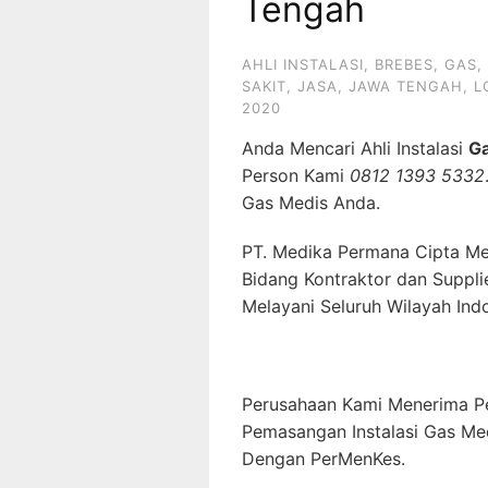
Tengah
AHLI INSTALASI
,
BREBES
,
GAS
,
SAKIT
,
JASA
,
JAWA TENGAH
,
L
2020
Anda Mencari Ahli Instalasi
G
Person Kami
0812 1393 5332
Gas Medis Anda.
PT. Medika Permana Cipta Me
Bidang Kontraktor dan Suppli
Melayani Seluruh Wilayah Ind
Perusahaan Kami Menerima P
Pemasangan Instalasi Gas Me
Dengan PerMenKes.