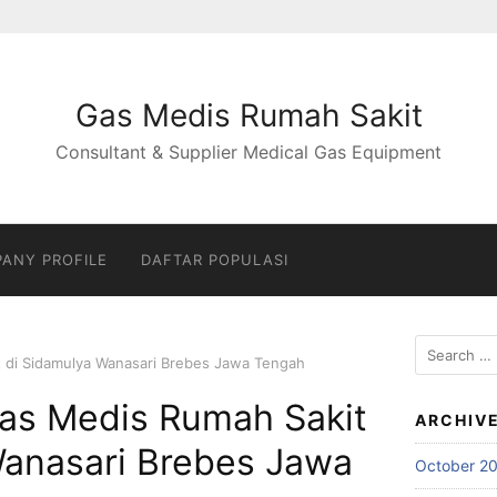
Gas Medis Rumah Sakit
Consultant & Supplier Medical Gas Equipment
ANY PROFILE
DAFTAR POPULASI
Search
it di Sidamulya Wanasari Brebes Jawa Tengah
for:
 Gas Medis Rumah Sakit
ARCHIV
Wanasari Brebes Jawa
October 2