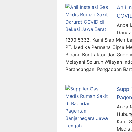
Ahli I
COVID
Anda M
Darura
1393 5332. Kami Siap Memba
PT. Medika Permana Cipta Me
Bidang Kontraktor dan Suppli
Melayani Seluruh Wilayah In
Perancangan, Pengadaan Bar
Suppl
Pagen
Anda M
Hubung
Kami 
Medis 