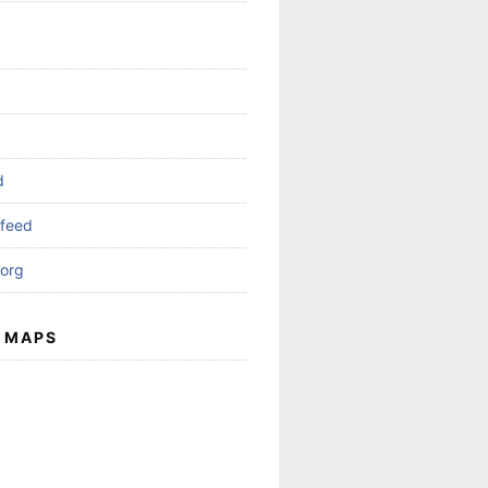
d
feed
org
 MAPS