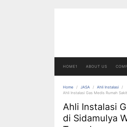
Skip
to
content
HOME1
ABOUT US
COMP
Home
JASA
Ahli Instalasi
Ahli Instalasi Gas Medis Rumah Sak
Ahli Instalasi
di Sidamulya 