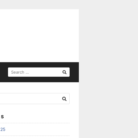
SEARCH
FOR:
ES
025