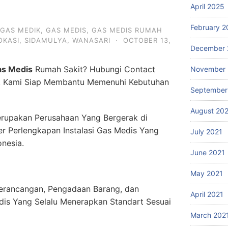
April 2025
February 2
GAS MEDIK
,
GAS MEDIS
,
GAS MEDIS RUMAH
OKASI
,
SIDAMULYA
,
WANASARI
·
OCTOBER 13,
December 
as Medis
Rumah Sakit? Hubungi Contact
November 
. Kami Siap Membantu Memenuhi Kebutuhan
September
August 20
rupakan Perusahaan Yang Bergerak di
er Perlengkapan Instalasi Gas Medis Yang
July 2021
onesia.
June 2021
May 2021
erancangan, Pengadaan Barang, dan
April 2021
dis Yang Selalu Menerapkan Standart Sesuai
March 202