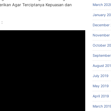
erikan Agar Terciptanya Kepuasan dan
March 202
January 2
 :
December 
November 
October 2
September
August 20
July 2019
May 2019
April 2019
March 201