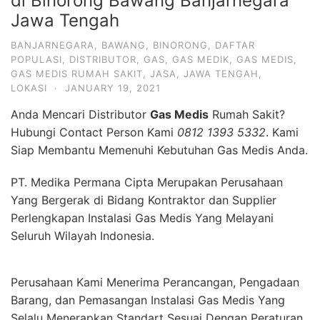
di Binorong Bawang Banjarnegara
Jawa Tengah
BANJARNEGARA
,
BAWANG
,
BINORONG
,
DAFTAR
POPULASI
,
DISTRIBUTOR
,
GAS
,
GAS MEDIK
,
GAS MEDIS
,
GAS MEDIS RUMAH SAKIT
,
JASA
,
JAWA TENGAH
,
LOKASI
·
JANUARY 19, 2021
Anda Mencari Distributor
Gas Medis
Rumah Sakit?
Hubungi Contact Person Kami
0812 1393 5332
. Kami
Siap Membantu Memenuhi Kebutuhan Gas Medis Anda.
PT. Medika Permana Cipta Merupakan Perusahaan
Yang Bergerak di Bidang Kontraktor dan Supplier
Perlengkapan Instalasi Gas Medis Yang Melayani
Seluruh Wilayah Indonesia.
Perusahaan Kami Menerima Perancangan, Pengadaan
Barang, dan Pemasangan Instalasi Gas Medis Yang
Selalu Menerapkan Standart Sesuai Dengan Peraturan