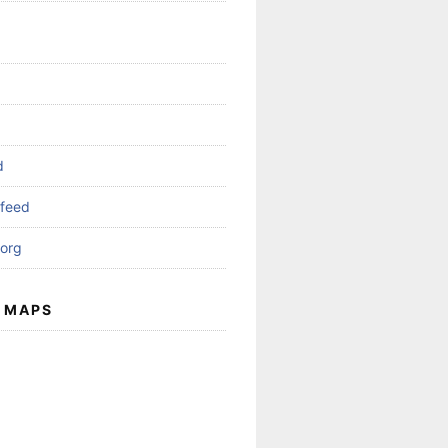
d
feed
org
 MAPS