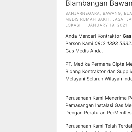
Blambangan Bawan
BANJARNEGARA
,
BAWANG
,
BL
MEDIS RUMAH SAKIT
,
JASA
,
J
LOKASI
·
JANUARY 19, 2021
Anda Mencari Kontraktor
Gas
Person Kami
0812 1393 5332
Gas Medis Anda.
PT. Medika Permana Cipta Me
Bidang Kontraktor dan Suppli
Melayani Seluruh Wilayah Ind
Perusahaan Kami Menerima P
Pemasangan Instalasi Gas Me
Dengan Peraturan PerMenKes
Perusahaan Kami Telah Terda