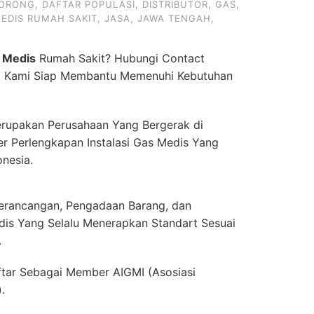
NORONG
,
DAFTAR POPULASI
,
DISTRIBUTOR
,
GAS
,
EDIS RUMAH SAKIT
,
JASA
,
JAWA TENGAH
,
 Medis
Rumah Sakit? Hubungi Contact
. Kami Siap Membantu Memenuhi Kebutuhan
rupakan Perusahaan Yang Bergerak di
er Perlengkapan Instalasi Gas Medis Yang
onesia.
erancangan, Pengadaan Barang, dan
dis Yang Selalu Menerapkan Standart Sesuai
.
ftar Sebagai Member AIGMI (Asosiasi
.