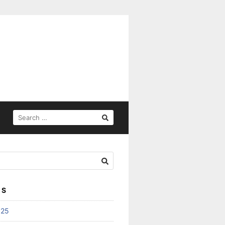
SEARCH
FOR:
ES
025