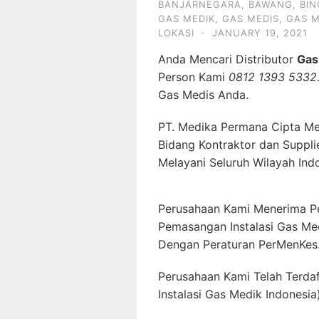
BANJARNEGARA
,
BAWANG
,
BI
GAS MEDIK
,
GAS MEDIS
,
GAS M
LOKASI
·
JANUARY 19, 2021
Anda Mencari Distributor
Gas
Person Kami
0812 1393 5332
Gas Medis Anda.
PT. Medika Permana Cipta Me
Bidang Kontraktor dan Suppli
Melayani Seluruh Wilayah Ind
Perusahaan Kami Menerima P
Pemasangan Instalasi Gas Me
Dengan Peraturan PerMenKes
Perusahaan Kami Telah Terda
Instalasi Gas Medik Indonesia)