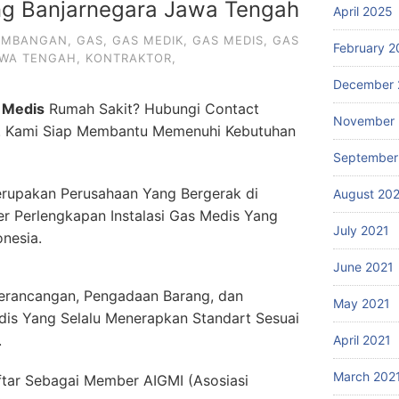
g Banjarnegara Jawa Tengah
April 2025
AMBANGAN
,
GAS
,
GAS MEDIK
,
GAS MEDIS
,
GAS
February 2
AWA TENGAH
,
KONTRAKTOR
,
December 
 Medis
Rumah Sakit? Hubungi Contact
November 
. Kami Siap Membantu Memenuhi Kebutuhan
September
rupakan Perusahaan Yang Bergerak di
August 20
er Perlengkapan Instalasi Gas Medis Yang
July 2021
onesia.
June 2021
erancangan, Pengadaan Barang, dan
May 2021
dis Yang Selalu Menerapkan Standart Sesuai
.
April 2021
March 202
ftar Sebagai Member AIGMI (Asosiasi