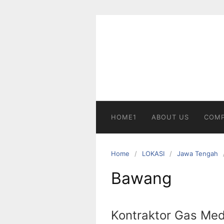
Skip
to
content
HOME1
ABOUT US
COMP
Home
LOKASI
Jawa Tengah
Bawang
Kontraktor Gas Med