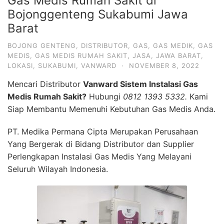
Gas Medis Rumah Sakit di
Bojonggenteng Sukabumi Jawa
Barat
BOJONG GENTENG
,
DISTRIBUTOR
,
GAS
,
GAS MEDIK
,
GAS
MEDIS
,
GAS MEDIS RUMAH SAKIT
,
JASA
,
JAWA BARAT
,
LOKASI
,
SUKABUMI
,
VANWARD
·
NOVEMBER 8, 2022
Mencari Distributor
Vanward Sistem Instalasi Gas
Medis Rumah Sakit?
Hubungi
0812 1393 5332.
Kami
Siap Membantu Memenuhi Kebutuhan Gas Medis Anda.
PT. Medika Permana Cipta Merupakan Perusahaan
Yang Bergerak di Bidang Distributor dan Supplier
Perlengkapan Instalasi Gas Medis Yang Melayani
Seluruh Wilayah Indonesia.