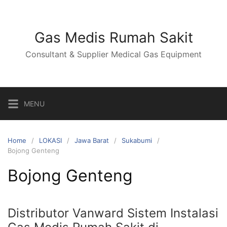
Skip
to
content
Gas Medis Rumah Sakit
Consultant & Supplier Medical Gas Equipment
MENU
Home
LOKASI
Jawa Barat
Sukabumi
Bojong Genteng
Bojong Genteng
Distributor Vanward Sistem Instalasi