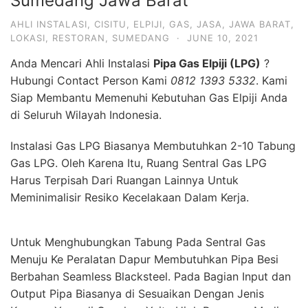
Sumedang Jawa Barat
AHLI INSTALASI
,
CISITU
,
ELPIJI
,
GAS
,
JASA
,
JAWA BARAT
,
LOKASI
,
RESTORAN
,
SUMEDANG
·
JUNE 10, 2021
Anda Mencari Ahli Instalasi
Pipa Gas Elpiji (LPG)
?
Hubungi Contact Person Kami
0812 1393 5332
. Kami
Siap Membantu Memenuhi Kebutuhan Gas Elpiji Anda
di Seluruh Wilayah Indonesia.
Instalasi Gas LPG Biasanya Membutuhkan 2-10 Tabung
Gas LPG. Oleh Karena Itu, Ruang Sentral Gas LPG
Harus Terpisah Dari Ruangan Lainnya Untuk
Meminimalisir Resiko Kecelakaan Dalam Kerja.
Untuk Menghubungkan Tabung Pada Sentral Gas
Menuju Ke Peralatan Dapur Membutuhkan Pipa Besi
Berbahan Seamless Blacksteel. Pada Bagian Input dan
Output Pipa Biasanya di Sesuaikan Dengan Jenis