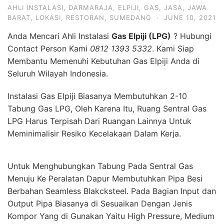
AHLI INSTALASI
,
DARMARAJA
,
ELPIJI
,
GAS
,
JASA
,
JAWA
BARAT
,
LOKASI
,
RESTORAN
,
SUMEDANG
·
JUNE 10, 2021
Anda Mencari Ahli Instalasi
Gas Elpiji (LPG)
? Hubungi
Contact Person Kami
0812 1393 5332
. Kami Siap
Membantu Memenuhi Kebutuhan Gas Elpiji Anda di
Seluruh Wilayah Indonesia.
Instalasi Gas Elpiji Biasanya Membutuhkan 2-10
Tabung Gas LPG, Oleh Karena Itu, Ruang Sentral Gas
LPG Harus Terpisah Dari Ruangan Lainnya Untuk
Meminimalisir Resiko Kecelakaan Dalam Kerja.
Untuk Menghubungkan Tabung Pada Sentral Gas
Menuju Ke Peralatan Dapur Membutuhkan Pipa Besi
Berbahan Seamless Blakcksteel. Pada Bagian Input dan
Output Pipa Biasanya di Sesuaikan Dengan Jenis
Kompor Yang di Gunakan Yaitu High Pressure, Medium