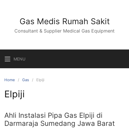
Skip
to
content
Gas Medis Rumah Sakit
Consultant & Supplier Medical Gas Equipment
MENU
Home
Gas
Elpiji
Elpiji
Ahli Instalasi Pipa Gas Elpiji di
Darmaraja Sumedang Jawa Barat