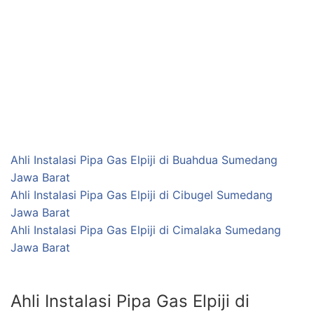
Ahli Instalasi Pipa Gas Elpiji di Cimalaka Sumedang
Jawa Barat
Ahli Instalasi Pipa Gas Elpiji di
Cimalaka Sumedang Jawa Barat
AHLI INSTALASI
,
CIMALAKA
,
ELPIJI
,
GAS
,
JASA
,
JAWA
BARAT
,
LOKASI
,
SUMEDANG
·
JUNE 4, 2021
Anda Mencari Ahli Instalasi
Gas Elpiji (LPG)
? Hubungi
Contact Person Kami
0812 1393 5332
. Profesional dan
Terpercaya.
Ahli Instalasi Gas LPG Pada Restoran Biasanya
Membutuhkan 2-10 Tabung Gas LPG, Oleh Karena Itu
Sentral Tabung Gas LPG Harus di Letakkan Terpisah
Dengan Ruangan Lainnya Untuk Meminimalisir Resiko
Kecelakaan Dalam Bekerja.