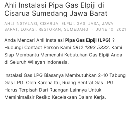
Ahli Instalasi Pipa Gas Elpiji di
Cisarua Sumedang Jawa Barat
AHLI INSTALASI
,
CISARUA
,
ELPIJI
,
GAS
,
JASA
,
JAWA
BARAT
,
LOKASI
,
RESTORAN
,
SUMEDANG
·
JUNE 10, 2021
Anda Mencari Ahli Instalasi
Pipa Gas Elpiji (LPG)
?
Hubungi Contact Person Kami
0812 1393 5332
. Kami
Siap Membantu Memenuhi Kebutuhan Gas Elpiji Anda
di Seluruh Wilayah Indonesia.
Instalasi Gas LPG Biasanya Membutuhkan 2-10 Tabung
Gas LPG, Oleh Karena Itu, Ruang Sentral Gas LPG
Harus Terpisah Dari Ruangan Lainnya Untuk
Meminimalisir Resiko Kecelakaan Dalam Kerja.
Untuk Menghubungkan Tabung Pada Sentral Menuju
Ke Peralatan Dapur Membutuhkan Pipa Besi Berbahan
Seamless Blacksteel. Pada Bagian Input dan Output