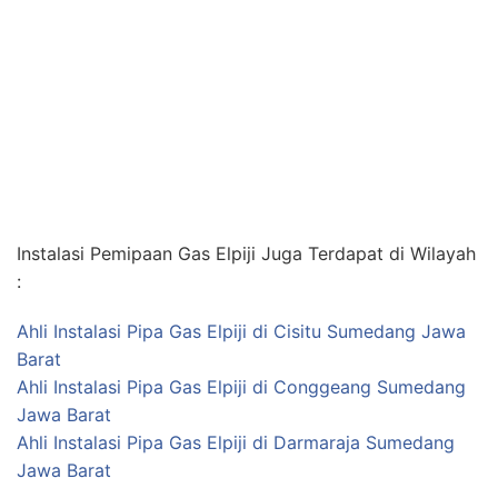
Barat
Ahli Instalasi Pipa Gas Elpiji di Conggeang Sumedang
Jawa Barat
Ahli Instalasi Pipa Gas Elpiji di Darmaraja Sumedang
Jawa Barat
Ahli Instalasi Pipa Gas Elpiji di
Cimanggung Sumedang Jawa Barat
AHLI INSTALASI
,
CIMANGGUNG
,
ELPIJI
,
GAS
,
JASA
,
JAWA
BARAT
,
LOKASI
,
RESTORAN
,
SUMEDANG
·
JUNE 4, 2021
Anda Mencari Ahli Instalasi
Gas Elpiji (LPG)
? Hubungi
Contact Person Kami
0812 1393 5332
. Profesional dan
Terpercaya.
Ahli Instalasi Gas LPG Pada Restoran Biasanya
Membutuhkan 2-10 Tabung Gas LPG, Oleh Karena Itu