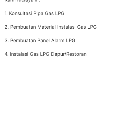
Selain Bergerak di Bidang Instalasi dan Pembuatan
Material Instalasi Gas LPG Untuk Dapur, Perusahaan
Kami Juga Melayani Pekerjaan Gas Medis Rumah Sakit
Untuk Seluruh Wilayah Indonesia.
Lokasi PT. Medika Permana Cipta :