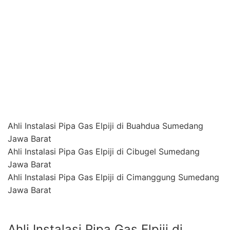
Jawa Barat
Ahli Instalasi Pipa Gas Elpiji di Cimanggung Sumedang
Jawa Barat
Ahli Instalasi Pipa Gas Elpiji di
Cibugel Sumedang Jawa Barat
AHLI INSTALASI
,
CIBUGEL
,
ELPIJI
,
GAS
,
JASA
,
JAWA
BARAT
,
LOKASI
,
RESTORAN
,
SUMEDANG
·
JUNE 4, 2021
Anda Mencari Ahli Instalasi
Gas Elpiji (LPG)
? Hubungi
Contact Person Kami
0812 1393 5332
. Profesional dan
Terpercaya.
Instalasi Gas LPG Pada Restoran Biasanya
Membutuhkan 2-10 Tabung Gas LPG, Oleh Karena Itu
Sentral Tabung Gas LPG Harus di Letakkan Terpisah
Dengan Ruangan Lainnya Untuk Meminimalisir Resiko