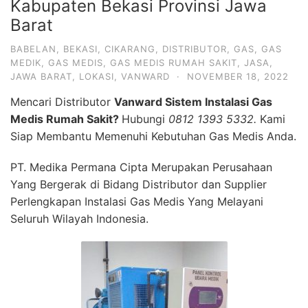
Kabupaten Bekasi Provinsi Jawa
Barat
BABELAN
,
BEKASI
,
CIKARANG
,
DISTRIBUTOR
,
GAS
,
GAS
MEDIK
,
GAS MEDIS
,
GAS MEDIS RUMAH SAKIT
,
JASA
,
JAWA BARAT
,
LOKASI
,
VANWARD
·
NOVEMBER 18, 2022
Mencari Distributor
Vanward Sistem Instalasi Gas
Medis Rumah Sakit?
Hubungi
0812 1393 5332.
Kami
Siap Membantu Memenuhi Kebutuhan Gas Medis Anda.
PT. Medika Permana Cipta Merupakan Perusahaan
Yang Bergerak di Bidang Distributor dan Supplier
Perlengkapan Instalasi Gas Medis Yang Melayani
Seluruh Wilayah Indonesia.