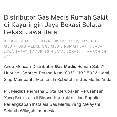
Distributor Gas Medis Rumah Sakit
di Kayuringin Jaya Bekasi Selatan
Bekasi Jawa Barat
BEKASI
,
BEKASI SELATAN
,
DISTRIBUTOR
,
GAS
,
GAS
MEDIK
,
GAS MEDIS
,
GAS MEDIS RUMAH SAKIT
,
JASA
,
JAWA BARAT
,
KAYURINGIN JAYA
,
LOKASI
·
MARCH 24,
2021
Anda Mencari Distributor
Gas Medis
Rumah Sakit?
Hubungi Contact Person Kami
0812 1393 5332
. Kami
Siap Membantu Memenuhi Kebutuhan Gas Medis Anda.
PT. Medika Permana Cipta Merupakan Perusahaan
Yang Bergerak di Bidang Kontraktor dan Supplier
Perlengkapan Instalasi Gas Medis Yang Melayani
Seluruh Wilayah Indonesia.