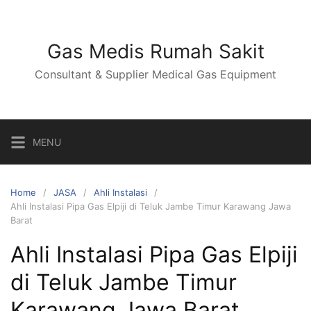
Skip
to
content
Gas Medis Rumah Sakit
Consultant & Supplier Medical Gas Equipment
MENU
Home
JASA
Ahli Instalasi
Ahli Instalasi Pipa Gas Elpiji di Teluk Jambe Timur Karawang Jawa
Barat
Ahli Instalasi Pipa Gas Elpiji
di Teluk Jambe Timur
Karawang Jawa Barat