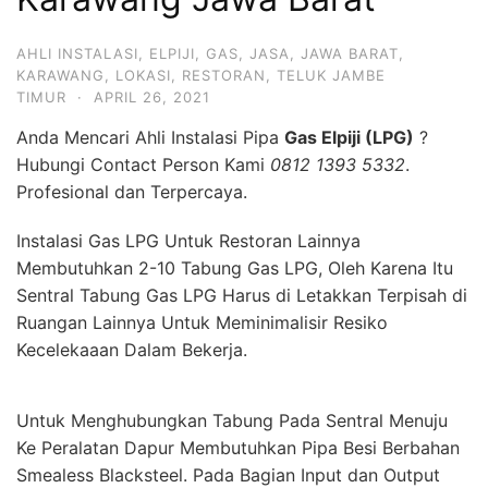
AHLI INSTALASI
,
ELPIJI
,
GAS
,
JASA
,
JAWA BARAT
,
KARAWANG
,
LOKASI
,
RESTORAN
,
TELUK JAMBE
TIMUR
·
APRIL 26, 2021
Anda Mencari Ahli Instalasi Pipa
Gas Elpiji (LPG)
?
Hubungi Contact Person Kami
0812 1393 5332
.
Profesional dan Terpercaya.
Instalasi Gas LPG Untuk Restoran Lainnya
Membutuhkan 2-10 Tabung Gas LPG, Oleh Karena Itu
Sentral Tabung Gas LPG Harus di Letakkan Terpisah di
Ruangan Lainnya Untuk Meminimalisir Resiko
Kecelekaaan Dalam Bekerja.
Untuk Menghubungkan Tabung Pada Sentral Menuju
Ke Peralatan Dapur Membutuhkan Pipa Besi Berbahan
Smealess Blacksteel. Pada Bagian Input dan Output