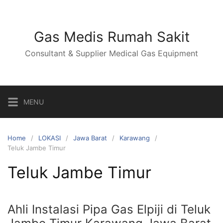
Skip
to
content
Gas Medis Rumah Sakit
Consultant & Supplier Medical Gas Equipment
MENU
Home
LOKASI
Jawa Barat
Karawang
Teluk Jambe Timur
Teluk Jambe Timur
Ahli Instalasi Pipa Gas Elpiji di Teluk