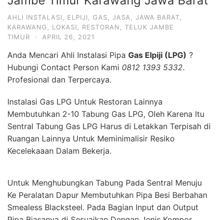
Jambe Timur Karawang Jawa Barat
AHLI INSTALASI
,
ELPIJI
,
GAS
,
JASA
,
JAWA BARAT
,
KARAWANG
,
LOKASI
,
RESTORAN
,
TELUK JAMBE
TIMUR
·
APRIL 26, 2021
Anda Mencari Ahli Instalasi Pipa
Gas Elpiji (LPG)
?
Hubungi Contact Person Kami
0812 1393 5332
.
Profesional dan Terpercaya.
Instalasi Gas LPG Untuk Restoran Lainnya
Membutuhkan 2-10 Tabung Gas LPG, Oleh Karena Itu
Sentral Tabung Gas LPG Harus di Letakkan Terpisah di
Ruangan Lainnya Untuk Meminimalisir Resiko
Kecelekaaan Dalam Bekerja.
Untuk Menghubungkan Tabung Pada Sentral Menuju
Ke Peralatan Dapur Membutuhkan Pipa Besi Berbahan
Smealess Blacksteel. Pada Bagian Input dan Output
Pipa Biasanya di Sesuaikan Dengan Jenis Kompor