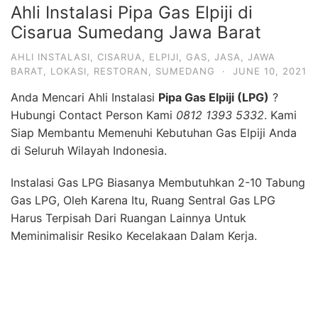
Ahli Instalasi Pipa Gas Elpiji di
Cisarua Sumedang Jawa Barat
AHLI INSTALASI
,
CISARUA
,
ELPIJI
,
GAS
,
JASA
,
JAWA
BARAT
,
LOKASI
,
RESTORAN
,
SUMEDANG
·
JUNE 10, 2021
Anda Mencari Ahli Instalasi
Pipa Gas Elpiji (LPG)
?
Hubungi Contact Person Kami
0812 1393 5332
. Kami
Siap Membantu Memenuhi Kebutuhan Gas Elpiji Anda
di Seluruh Wilayah Indonesia.
Instalasi Gas LPG Biasanya Membutuhkan 2-10 Tabung
Gas LPG, Oleh Karena Itu, Ruang Sentral Gas LPG
Harus Terpisah Dari Ruangan Lainnya Untuk
Meminimalisir Resiko Kecelakaan Dalam Kerja.
Untuk Menghubungkan Tabung Pada Sentral Menuju
Ke Peralatan Dapur Membutuhkan Pipa Besi Berbahan
Seamless Blacksteel. Pada Bagian Input dan Output