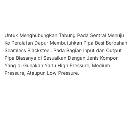
Pipa Biasanya di Sesuaikan Dengan Jenis Kompor
Yang di Gunakan Yaitu High Pressure, Medium
Pressure, Ataupun Low Pressure.
Perusahaan Kami Melayani :
Konsultasi Pipa Gas LPG
Pembuatan Material Pipa Gas LPG
Pembuatan Panel Alarm Gas LPG
Instalasi Gas LPG Dapur/Restoran
Standarisasi Keamanan Meliputi Standart Keamanan
Dari Kebocoran, Yang di Wajibkan Untuk Menggunakan
Sistem Control Alarm Gas Agar Pada Saat Terjadi
Kebocoran Dengan Otomatis Aliran Gas Akan Tertutup.