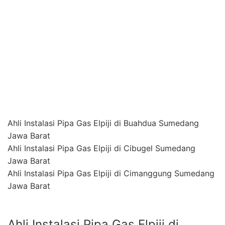
Instalasi Gas LPG Pada Restoran Biasanya
Membutuhkan 2-10 Tabung Gas LPG, Oleh Karena Itu
Sentral Tabung Gas LPG Harus di Letakkan Terpisah
Dengan Ruangan Lainnya Untuk Meminimalisir Resiko
Kecelakaan Dalam Bekerja.
Untuk Menghubungkan Tabung Pada Sentral Menuju
Ke Peralatan Dapur Membutuhkan Pipa Besi Berbahan
Seamless Blacksteel. Pada Bagian Input dan Output
Pipa Biasanya di Sesuaikan Dengan Jenis Kompor
Yang Digunakan Yaitu High Pressure, Medium Pressure
atau Low Pressure.