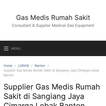
Skip
to
content
Gas Medis Rumah Sakit
Consultant & Supplier Medical Gas Equipment
MENU
Home
LOKASI
Banten
Supplier Gas Medis Rumah Sakit di Sangiang Jaya Cimarga Lebak
Banten
Supplier Gas Medis Rumah
Sakit di Sangiang Jaya
Cimarga Lebak Banten