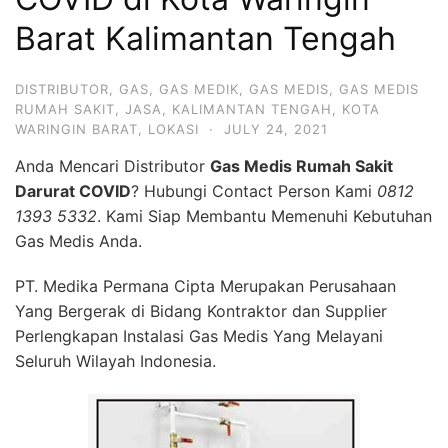
Barat Kalimantan Tengah
DISTRIBUTOR
,
GAS
,
GAS MEDIK
,
GAS MEDIS
,
GAS MEDIS
RUMAH SAKIT
,
JASA
,
KALIMANTAN TENGAH
,
KOTA
WARINGIN BARAT
,
LOKASI
·
JULY 24, 2021
Anda Mencari Distributor
Gas Medis Rumah Sakit
Darurat COVID
? Hubungi Contact Person Kami
0812
1393 5332
. Kami Siap Membantu Memenuhi Kebutuhan
Gas Medis Anda.
PT. Medika Permana Cipta Merupakan Perusahaan
Yang Bergerak di Bidang Kontraktor dan Supplier
Perlengkapan Instalasi Gas Medis Yang Melayani
Seluruh Wilayah Indonesia.