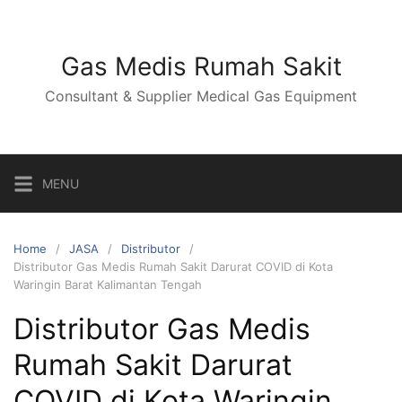
Skip
to
content
Gas Medis Rumah Sakit
Consultant & Supplier Medical Gas Equipment
MENU
Home
JASA
Distributor
Distributor Gas Medis Rumah Sakit Darurat COVID di Kota
Waringin Barat Kalimantan Tengah
Distributor Gas Medis
Rumah Sakit Darurat
COVID di Kota Waringin