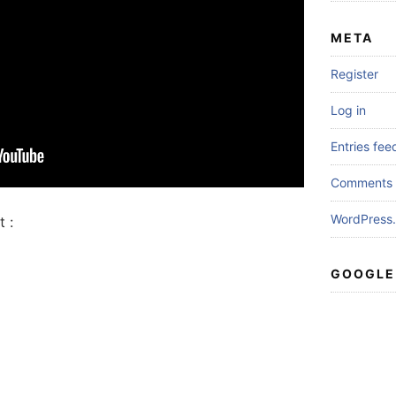
META
Register
Log in
Entries fee
Comments 
WordPress.
 :
GOOGLE