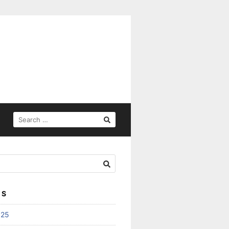
SEARCH
FOR:
ES
025