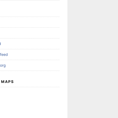
d
feed
org
 MAPS