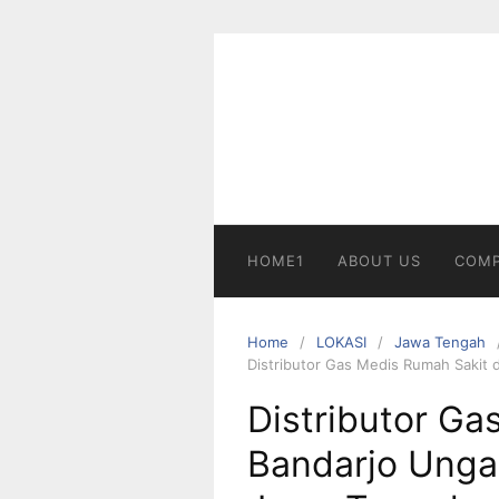
Skip
to
content
HOME1
ABOUT US
COMP
Home
LOKASI
Jawa Tengah
Distributor Gas Medis Rumah Sakit
Distributor Ga
Bandarjo Unga