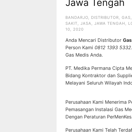
Jawa Tengah
BANDARJO
,
DISTRIBUTOR
,
GAS
SAKIT
,
JASA
,
JAWA TENGAH
,
L
10, 2020
Anda Mencari Distributor
Gas
Person Kami
0812 1393 5332
Gas Medis Anda.
PT. Medika Permana Cipta Me
Bidang Kontraktor dan Suppli
Melayani Seluruh Wilayah Ind
Perusahaan Kami Menerima P
Pemasangan Instalasi Gas Me
Dengan Peraturan PerMenKes
Perusahaan Kami Telah Terda