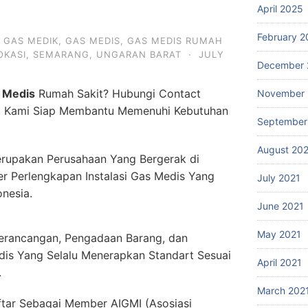
April 2025
February 2
,
GAS MEDIK
,
GAS MEDIS
,
GAS MEDIS RUMAH
OKASI
,
SEMARANG
,
UNGARAN BARAT
·
JULY
December 
 Medis
Rumah Sakit? Hubungi Contact
November 
. Kami Siap Membantu Memenuhi Kebutuhan
September
August 20
rupakan Perusahaan Yang Bergerak di
er Perlengkapan Instalasi Gas Medis Yang
July 2021
onesia.
June 2021
May 2021
erancangan, Pengadaan Barang, dan
dis Yang Selalu Menerapkan Standart Sesuai
April 2021
.
March 202
ftar Sebagai Member AIGMI (Asosiasi