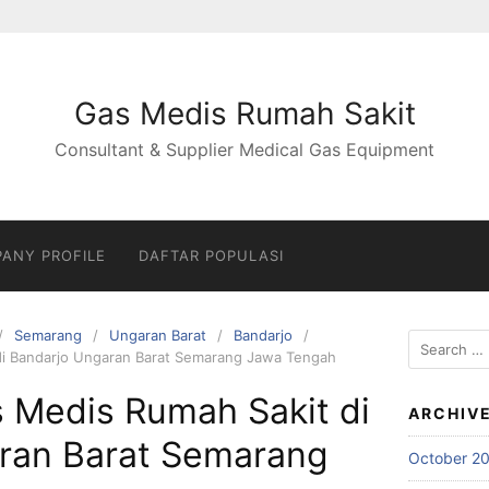
Gas Medis Rumah Sakit
Consultant & Supplier Medical Gas Equipment
ANY PROFILE
DAFTAR POPULASI
Semarang
Ungaran Barat
Bandarjo
Search
 di Bandarjo Ungaran Barat Semarang Jawa Tengah
for:
s Medis Rumah Sakit di
ARCHIV
ran Barat Semarang
October 2