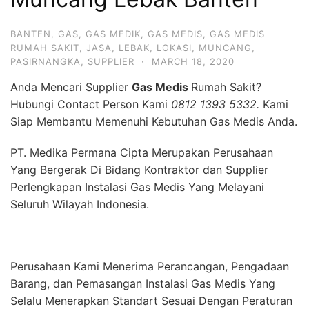
BANTEN
,
GAS
,
GAS MEDIK
,
GAS MEDIS
,
GAS MEDIS
RUMAH SAKIT
,
JASA
,
LEBAK
,
LOKASI
,
MUNCANG
,
PASIRNANGKA
,
SUPPLIER
·
MARCH 18, 2020
Anda Mencari Supplier
Gas Medis
Rumah Sakit?
Hubungi Contact Person Kami
0812 1393 5332.
Kami
Siap Membantu Memenuhi Kebutuhan Gas Medis Anda.
PT. Medika Permana Cipta Merupakan Perusahaan
Yang Bergerak Di Bidang Kontraktor dan Supplier
Perlengkapan Instalasi Gas Medis Yang Melayani
Seluruh Wilayah Indonesia.
Perusahaan Kami Menerima Perancangan, Pengadaan
Barang, dan Pemasangan Instalasi Gas Medis Yang
Selalu Menerapkan Standart Sesuai Dengan Peraturan