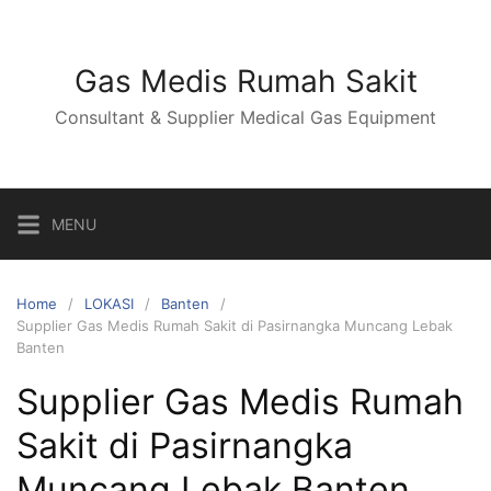
Skip
to
content
Gas Medis Rumah Sakit
Consultant & Supplier Medical Gas Equipment
MENU
Home
LOKASI
Banten
Supplier Gas Medis Rumah Sakit di Pasirnangka Muncang Lebak
Banten
Supplier Gas Medis Rumah
Sakit di Pasirnangka
Muncang Lebak Banten