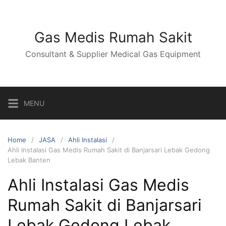
Skip
to
content
Gas Medis Rumah Sakit
Consultant & Supplier Medical Gas Equipment
MENU
Home
JASA
Ahli Instalasi
Ahli Instalasi Gas Medis Rumah Sakit di Banjarsari Lebak Gedong
Lebak Banten
Ahli Instalasi Gas Medis
Rumah Sakit di Banjarsari
Lebak Gedong Lebak