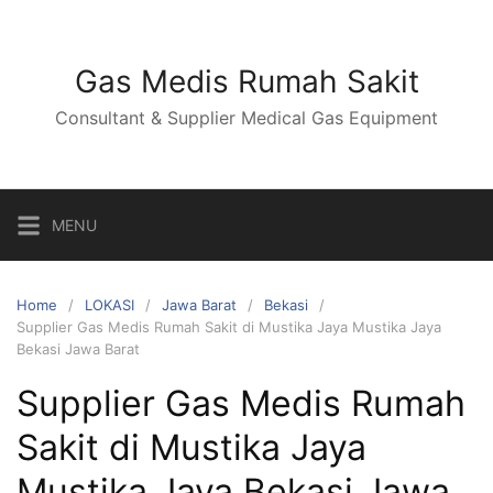
Skip
to
content
Gas Medis Rumah Sakit
Consultant & Supplier Medical Gas Equipment
MENU
Home
LOKASI
Jawa Barat
Bekasi
Supplier Gas Medis Rumah Sakit di Mustika Jaya Mustika Jaya
Bekasi Jawa Barat
Supplier Gas Medis Rumah
Sakit di Mustika Jaya
Mustika Jaya Bekasi Jawa