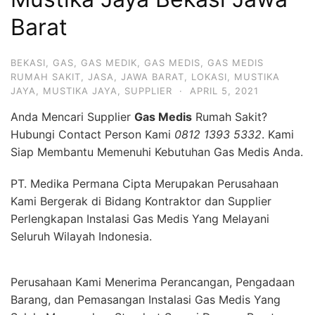
Barat
BEKASI
,
GAS
,
GAS MEDIK
,
GAS MEDIS
,
GAS MEDIS
RUMAH SAKIT
,
JASA
,
JAWA BARAT
,
LOKASI
,
MUSTIKA
JAYA
,
MUSTIKA JAYA
,
SUPPLIER
·
APRIL 5, 2021
Anda Mencari Supplier
Gas Medis
Rumah Sakit?
Hubungi Contact Person Kami
0812 1393 5332
. Kami
Siap Membantu Memenuhi Kebutuhan Gas Medis Anda.
PT. Medika Permana Cipta Merupakan Perusahaan
Kami Bergerak di Bidang Kontraktor dan Supplier
Perlengkapan Instalasi Gas Medis Yang Melayani
Seluruh Wilayah Indonesia.
Perusahaan Kami Menerima Perancangan, Pengadaan
Barang, dan Pemasangan Instalasi Gas Medis Yang