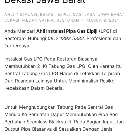
AHLI INSTALASI
,
BEKASI
,
ELPIJI
,
GAS
,
JASA
,
JAWA BARAT
,
LOKASI
,
MEDAN SATRIA
,
RESTORAN
·
MARCH 9, 2021
Anda Mencari
Ahli Instalasi Pipa Gas Elpiji
(LPG) di
Restoran? Hubungi
0812 1393 5332
. Profesional dan
Terpercaya.
Instalasi Gas LPG Pada Restoran Biasanya
Membutuhkan 2-10 Tabung Gas LPG. Oleh Karena Itu
Sentral Tabung Gas LPG Harus di Letakkan Terpisah
Dari Ruangan Lainnya Untuk Meminimalisir Resiko
Kecelakaan Dalam Bekerja.
Untuk Menghubungkan Tabung Pada Sentral Gas
Menuju Ke Peralatan Dapur Membutuhkan Pipa Besi
Berbahan Seamless Blacksteel. Pada Bagian Input dan
Output Pipa Biasanya di Sesuaikan Dengan Jenis