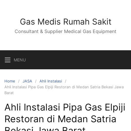
Skip
to
content
Gas Medis Rumah Sakit
Consultant & Supplier Medical Gas Equipment
MENU
Home
JASA
Ahli Instalasi
Ahli Instalasi Pipa Gas Elpiji Restoran di Medan Satria Bekasi Jawa
Barat
Ahli Instalasi Pipa Gas Elpiji
Restoran di Medan Satria
Bekasi Jawa Barat