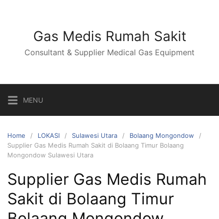
Skip
to
content
Gas Medis Rumah Sakit
Consultant & Supplier Medical Gas Equipment
MENU
Home
LOKASI
Sulawesi Utara
Bolaang Mongondow
Supplier Gas Medis Rumah Sakit di Bolaang Timur Bolaang
Mongondow Sulawesi Utara
Supplier Gas Medis Rumah
Sakit di Bolaang Timur
Bolaang Mongondow